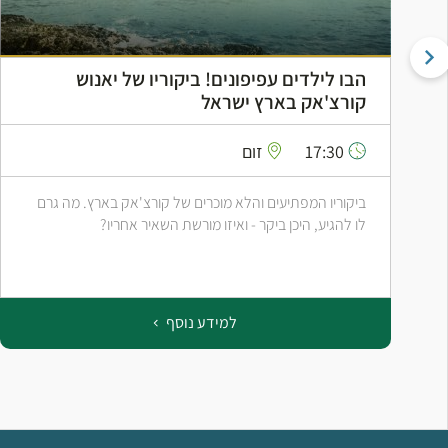
הבו לילדים עפיפונים! ביקוריו של יאנוש
קורצ'אק בארץ ישראל
17:30
זום
ביקוריו המפתיעים והלא מוכרים של קורצ'אק בארץ. מה גרם
לו להגיע, היכן ביקר - ואיזו מורשת השאיר אחריו?
למידע נוסף