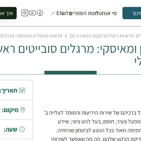
מי אנחנו?
חנות הספרים
בלוג
EN
איך אפ
ינוך
להזמין סי
ם: פרשיות ריגול מרתקות במאה ה-20
פרשות פיגמליון ומאיסקי: מרגלים 
להירשם ל
 ומאיסקי: מרגלים סובייטים ראש
להירשם ל
לקנות ספ
י
לבקר בספ
לתאם ביק
תאריך:
מיקום:
ברכיהם של שירות הידיעות והמוסד לעלייה ב'
פעל צעיר, תוסס, בעל להט ציוני, שידע
שעה:
ימה מאוד בכל הנוגע לביטחון שורותיה.
דיקת הרקע שלהם, וזה מה שאפשר לשירותי