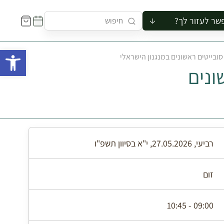
שר לעזור לך?
ור לקבוצה
פתח 
סובייטים ראשונים במנגנון הישראלי
סיור
ונים
קורס
ר
רייה
ור בצריף
רביעי, 27.05.2026, י"א בסיוון תשפ"ו
זום
09:00 - 10:45