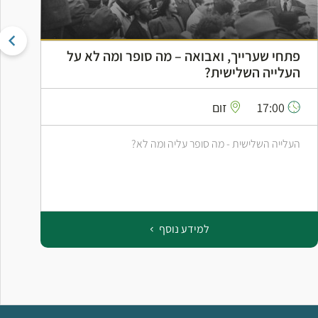
פתחי שערייך, ואבואה – מה סופר ומה לא על
ה
העלייה השלישית?
ה
17:00
זום
העלייה השלישית - מה סופר עליה ומה לא?
ס
ב
למידע נוסף