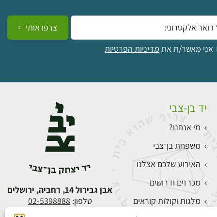
ייל:
צרפו אותי
אני מאשר/ת את
מדיניות הפרטיות
יד בן-צבי
מי אנחנו?
משפחת בן־צבי
האירוע שלכם אצלנו
מכרזים ודרושים
אבן גבירול 14, רחביה, ירושלים
מלגות וקולות קוראים
טלפון:
02-5398888