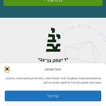
צרפו אותי
ניהול הסכמה
אבן גבירול 14, רחביה, ירושלים
טלפון:
02-5398888
אנו משתמשים בעוגיות (Cookies) לצורך הפעלת האתר, ניתוח ושיווק מותאם אישית. בהסכמה,
נאסוף נתוני שימוש; ניתן לנהל או למשוך הסכמה בכל עת.
קבל הכל