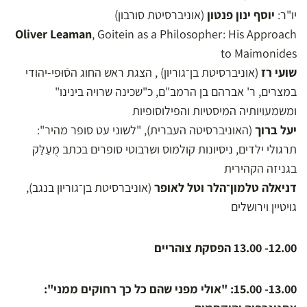
יו"ר:
יוסף ינון פנטון
(אוניברסיטת סורבון)
Oliver Leaman
, Goitein as a Philosopher: His Approach
to Maimonides
שועי רז
(אוניברסיטת בן־גוריון) , הצגת ראש החוג הסֿוּפי-יהודי
במצרים, ר' אברהם בן הרמב"ם, כ"שכינה שרויה בינינו"
ומשמעויותיה המיסטיות והפילוסופיות
יעל ברוך
(האוניברסיטה העברית), "לשוני עט סופר מהיר":
תרגולי ילדים, ניסיונות קולמוס ושרבוטי סופרים בכתב מֻעַלַּק
בגניזה הקהירית
דניאלה טלמון־הלר וטל לאופר
(אוניברסיטת בן־גוריון בנגב),
גויטיין וירושלים
12.00- 13.00 הפסקת צוהריים
13.00- 15.00: "אולי מפני שהם כל כך רחוקים ממני":