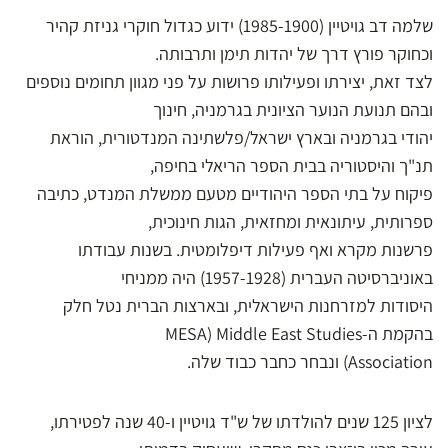
שלמה דב גויטיין (1985-1900) ידוע כגדול חוקרי גניזת קהיר
וכחוקר פורץ דרך של יהדות תימן ותרבותה.
לצד זאת, יצירתו ופעילותו פרושות על פני מגוון תחומים נוספים
ובהם תנועת הנוער הציונית בגרמניה, חינוך
יהודי בגרמניה ובארץ ישראל/פלשתינה המנדטורית, הוראת
תנ"ך והיסטוריה בבית הספר הריאלי בחיפה,
פיקוח על בתי הספר היהודיים מטעם ממשלת המנדט, כתיבה
ספרותית, עיתונאית ומחזאית, הגות חינוכית,
פרשנות מקרא ואף פעילות דיפלומטית. בשנות עבודתו
באוניברסיטה העברית (1957-1928) היה ממניחי
היסודות למזרחנות הישראלית, ובארצות הברית נטל חלק
בהקמת ה-MESA) Middle East Studies
Association) ונבחר כחבר כבוד שלה.
לציון 125 שנים להולדתו של ש"ד גויטיין ו-40 שנה לפטירתו,