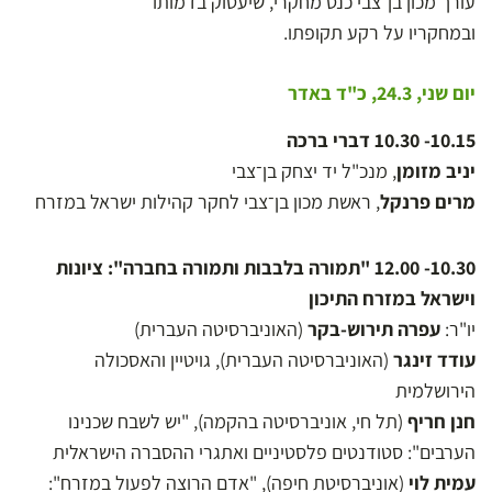
עורך מכון בן־צבי כנס מחקרי, שיעסוק בדמותו
ובמחקריו על רקע תקופתו.
יום שני, 24.3, כ"ד באדר
10.15- 10.30 דברי ברכה
יניב מזומן
, מנכ"ל יד יצחק בן־צבי
מרים פרנקל
, ראשת מכון בן־צבי לחקר קהילות ישראל במזרח
10.30- 12.00 "תמורה בלבבות ותמורה בחברה": ציונות
וישראל במזרח התיכון
יו"ר:
עפרה תירוש-בקר
(האוניברסיטה העברית)
עודד זינגר
(האוניברסיטה העברית), גויטיין והאסכולה
הירושלמית
חנן חריף
(תל חי, אוניברסיטה בהקמה), "יש לשבח שכנינו
הערבים": סטודנטים פלסטיניים ואתגרי ההסברה הישראלית
עמית לוי
(אוניברסיטת חיפה), "אדם הרוצה לפעול במזרח":