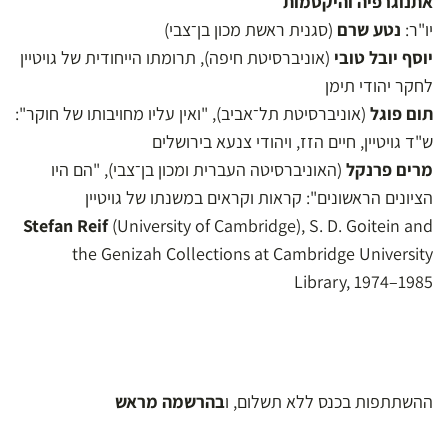
אתנוגרפיה והיקסמות
יו"ר:
נטע שרם
(סגנית ראשת מכון בן־צבי)
יוסף יובל טובי
(אוניברסיטת חיפה), תרומתו הייחודית של גויטיין
לחקר יהודי תימן
תום פוגל
(אוניברסיטת תל־אביב), "ואין עליו מחויבותו של חוקר":
ש"ד גויטיין, חיים הזז, ויהודי צנעא בירושלים
מרים פרנקל
(האוניברסיטה העברית ומכון בן־צבי), "הם היו
הציונים הראשונים": קראות וקראים במשנתו של גויטיין
Stefan Reif
(University of Cambridge), S. D. Goitein and
the Genizah Collections at Cambridge University
Library, 1974–1985
ההשתתפות בכנס ללא תשלום, ו
בהרשמה מראש