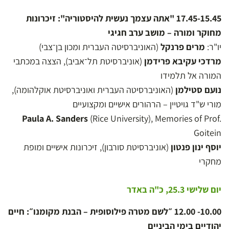
17.45-15.45 "אתה עצמך נעשית להיסטוריה": זיכרונות
מחוקר ומורה – מושב ערב חגיגי
יו"ר:
מרים פרנקל
(האוניברסיטה העברית ומכון בן־צבי)
מרדכי עקיבא פרידמן
(אוניברסיטת תל־אביב), הצצה במכתבי
המורה אל תלמידו
נועם סטילמן
(האוניברסיטה העברית ואוניברסיטת אוקלהומה),
מורי ש"ד גויטיין – הרהורים אישיים ומקצועיים
Paula A. Sanders
(Rice University), Memories of Prof.
Goitein
יוסף ינון פנטון
(אוניברסיטת סורבון), זיכרונות אישיים ומופת
מחקרי
יום שלישי 25.3, כ"ה באדר
10.00- 12.00 ״לשם מטרה פילוסופית – הבנת מקומנו״: חיים
יהודיים בימי הביניים