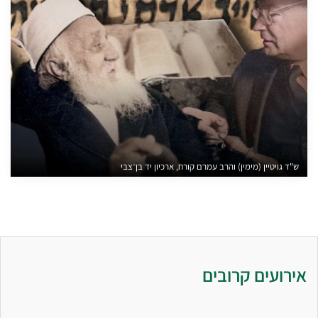
ש"ד גויטיין (מימין) והרב עמרם קורח, ארכיון יד בן־צבי
אירועים קרובים