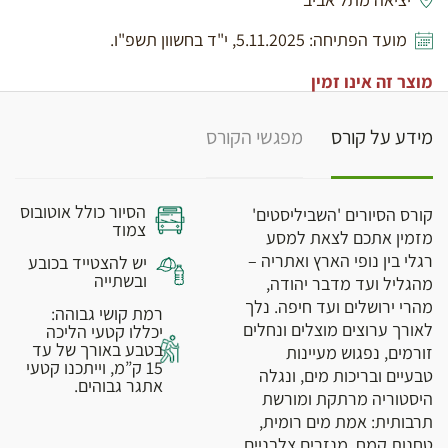
מועד הפתיחה: 5.11.2025, י"ד בחשוון תשפ"ו.
מוצר זה אינו זמין
מידע על קורס
מפגשי הקורס
הסיור כולל אוטובוס
קורס הסיורים 'השביליסטים'
צמוד
מזמין אתכם לצאת למסע
רגלי בין נופי הארץ ואתריה –
יש להצטייד בכובע
ובשתייה
מהגליל ועד מדבר יהודה,
מהרי ירושלים ועד חיפה. נלך
רמת קושי גבוהה:
לאורך ערוצים מוצלים ונחלים
יכללו קטעי הליכה
בטבע באורך של עד
זורמים, נפגוש מעיינות
15 ק”מ, וייתכנו קטעי
טבעיים ובריכות מים, ונגלה
אתגר גבוהים.
היסטוריה מרתקת ומורשת
תרבותית: אמת מים רומית,
טחנות קמח, מנזרים צלבניים,