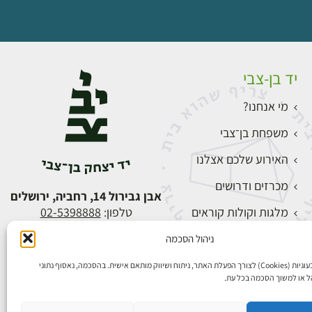
יד בן-צבי
מי אנחנו?
משפחת בן־צבי
האירוע שלכם אצלנו
מכרזים ודרושים
אבן גבירול 14, רחביה, ירושלים
מלגות וקולות קוראים
טלפון:
02-5398888
צור קשר
ניהול הסכמה
התחברות
אנו משתמשים בעוגיות (Cookies) לצורך הפעלת האתר, ניתוח ושיווק מותאם אישית. בהסכמה, נאסוף נתוני
הל או למשוך הסכמה בכל עת.