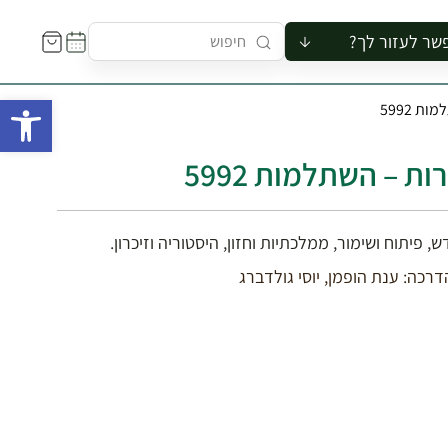
שר לעזור לך?
ור לקבוצה
פתח 
ת 5992
סיור
קורס
ת – השתלמות 5992
ר
רייה
ור בצריף
 פיתוח ושימור, ממלכתיות וחזון, היסטוריה וזיכרון.
דרכה: ענת הופמן, יוסי גולדברג