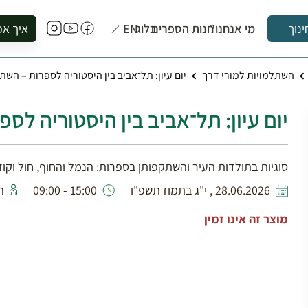
מי אנחנו?
חנות הספרים
בלוג
EN
איך אפ
ינוך
להזמין סי
השתלמויות למורי דרך
יום עיון: תל־אביב בין היסטוריה לספרות – השתלמו
להירשם ל
להירשם ל
יום עיון: תל־אביב בין היסטוריה לספרו
לקנות ספ
לבקר בספ
לתאם ביק
סוגיות בתולדות העיר והשתקפותן בספרות: הנמל והחוף, חול וקודש,
28.06.2026 , י"ג בתמוז תשפ"ו
15:00 - 09:00
ה
מוצר זה אינו זמין