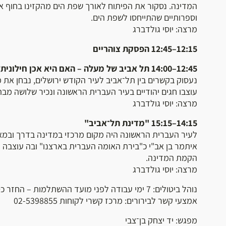
המדינה. נסקור את הפיתוח לאורך שפת הים מהקזינו בחוף אלנב
וספרותיים שהתייחסו לשפת הים.
מרצה: יוסי גולדברג
12:15–12:45 הפסקת צוהריים
12:45–14:00 תל אביב של מעלה – האם היא אכן חילונית?
נעסוק בקשרים בין תל־אביב לעיר הקודש ירושלים, נבחן את 
עוצבו חגים יהודיים בעיר העברית הראשונה ונכיר שלושה מבתי
מרצה: יוסי גולדברג
14:15–15:15 "מדינת תל־אביב"
לעיר העברית הראשונה היה מקום מרכזי במדינה בדרך ובמא
איתמר בן אב"י כ"בירת האומה העברית בארצנו" ובה עוצב
הקמת המדינה.
מרצה: יוסי גולדברג
נוהל ביטולים: 7 ימי עבודה לפני מועד ההשתלמות – החזר כספי מלא
אמצעי קשר לבירורים: מרכז קשרי לקוחות 02-5398855
מפגש: יד יצחק בן־צבי