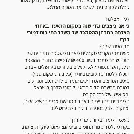
יש להירשם לראיון (ראו להלן קישור להרשמה), ורק לאחר
קבלה לקורס ניתן לשלם את הסכום המלא.
למה אצלנו?
כי אנו ניצבים מדי שנה במקום הראשון באחוזי
הצלחה במבחן ההסמכה של משרד התיירות למורי
דרך!
מה הסוד שלנו?
משתתפי הקורס מקבלים מאתנו מעטפת תמידית של
תוכן: שובר מתנה בשווי 400 ₪ לרכישה בחנות ההוצאה
שלנו, השתתפות ללא תשלום בסיורים בירושלים – בהם
תוכלו ללמוד מהטובים ביותר (על בסיס מקום פנוי).
מיטב המרצים והמדריכים עומדים לרשותכם ומגויסים
לטובת הכשרת הדור הבא של מורי הדרך בישראל.
יחס אישי של רכז הקורס.
הלימודים מתקיימים באתר המורשת צריף הנשיא השני,
יצחק בן-צבי, בפנינה ירוקה בלב ירושלים.
נושאי הלימוד בקורס מורי דרך
בקורס נלמד מגוון תחומים וביניהם: גאוגרפיה, חי, צומח,
מים, ארכאולוגיה, היסטוריה, אמנות, דתות, מושגי יסוד