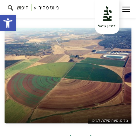
ניווט מהיר
חיפוש
עמוד הבית
תרבות
טוב ללכת בדרכים – טיולי הליכה
בשטח
קמפוס דרום לינה שלישי בחדר
פתח 
צילום: משה מילנר, לע"מ.