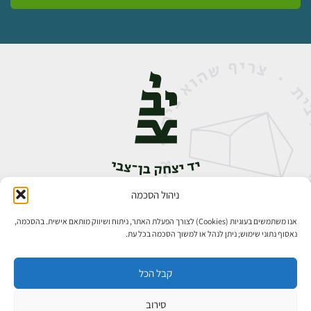
ניהול הסכמה
אבן גבירול 14, רחביה, ירושלים
טלפון:
02-5398888
אנו משתמשים בעוגיות (Cookies) לצורך הפעלת האתר, ניתוח ושיווק מותאם אישית. בהסכמה,
נאסוף נתוני שימוש; ניתן לנהל או למשוך הסכמה בכל עת.
קבל הכל
סירוב