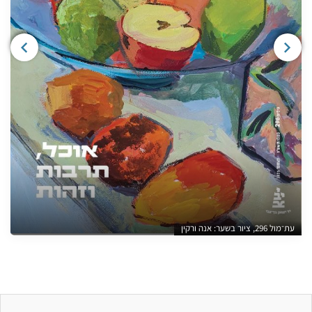
עת־מול 296, ציור בשער: אנה ורקין