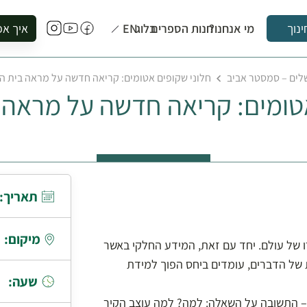
מי אנחנו?
חנות הספרים
בלוג
EN
איך אפ
ינוך
להזמין סי
שלים – סמסטר אביב
חלוני שקופים אטומים: קריאה חדשה על מראה בית 
להירשם ל
אטומים: קריאה חדשה על מראה 
להירשם ל
לקנות ספ
לבקר בספ
לתאם ביק
תאריך:
מיקום:
 של עולם. יחד עם זאת, המידע החלקי באשר
 של הדברים, עומדים ביחס הפוך למידת
שעה:
– התשובה על השאלה: למה? למה עוצב הקיר