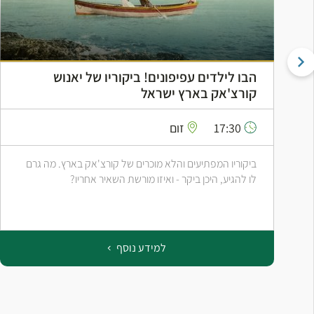
הבו לילדים עפיפונים! ביקוריו של יאנוש
קורצ'אק בארץ ישראל
17:30
זום
ביקוריו המפתיעים והלא מוכרים של קורצ'אק בארץ. מה גרם
לו להגיע, היכן ביקר - ואיזו מורשת השאיר אחריו?
למידע נוסף