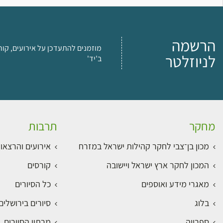
הרשמה
מוזמנים להתעדכן על אירועים, קור
לניוזלטר
ב'יד'
מחקר
תרבות
מכון בן־צבי לחקר קהילות ישראל במזרח
אירועים והרצאו
המכון לחקר ארץ ישראל ויישובה
קורסים
מאגרי מידע ואוספים
כל הסיורים
בלוג
סיורים בירושלי
ספרייה
מרתון הסיורים