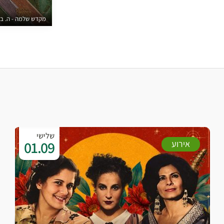
מקדש שלמה - ה. בונטינג, 1585 (ויקיפדיה; אוסף ערן לאו
שלישי
01.09
אירוע