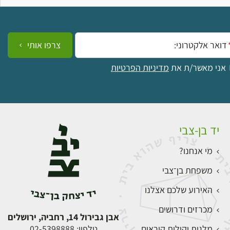
ייל:
צרפו אותי
אני מאשר/ת את
מדיניות הפרטיות
יד בן-צבי
מי אנחנו?
משפחת בן־צבי
האירוע שלכם אצלנו
מכרזים ודרושים
אבן גבירול 14, רחביה, ירושלים
מלגות וקולות קוראים
טלפון:
02-5398888