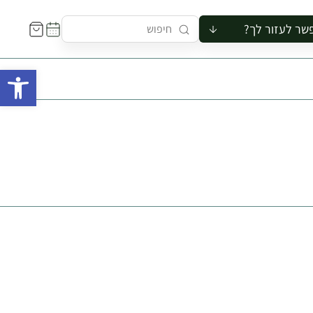
שר לעזור לך?
ור לקבוצה
פתח 
סיור
קורס
ר
רייה
ור בצריף