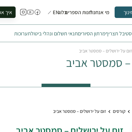
מי אנחנו?
חנות הספרים
בלוג
EN
איך אפ
ינוך
להזמין סי
טיבל תצריף
מרתון הסיורים
תנאי תשלום ונהלי ביטול
תערוכות
להירשם ל
להירשם ל
זום על ירושלים – סמסטר אביב
לקנות ספ
 – סמסטר אביב
לבקר בספ
לתאם ביק
קורסים
זום על ירושלים – סמסטר אביב
זום על ירושלים – סמסטר אביב