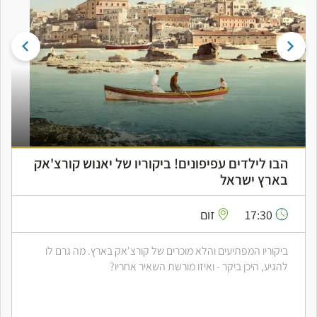
הבו לילדים עפיפונים! ביקוריו של יאנוש קורצ'אק
בארץ ישראל
17:30
זום
ביקוריו המפתיעים והלא מוכרים של קורצ'אק בארץ. מה גרם לו
להגיע, היכן ביקר - ואיזו מורשת השאיר אחריו?