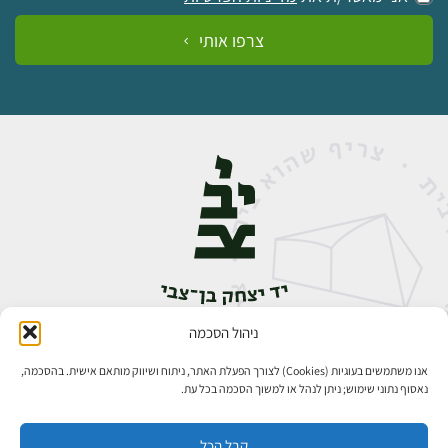
צרפו אותי
ניהול הסכמה
אבן גבירול 14, רחביה, ירושלים
טלפון:
02-5398888
אנו משתמשים בעוגיות (Cookies) לצורך הפעלת האתר, ניתוח ושיווק מותאם אישית. בהסכמה,
נאסוף נתוני שימוש; ניתן לנהל או למשוך הסכמה בכל עת.
קבל הכל