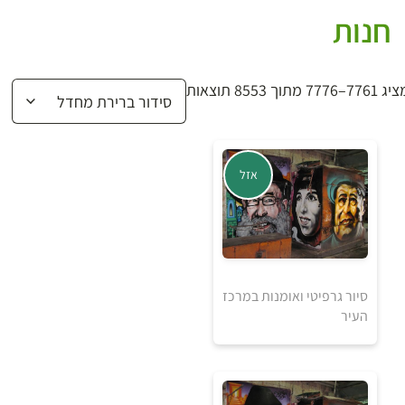
חנות
7761–7776 מתוך 8553 תוצאות
אזל
סיור גרפיטי ואומנות במרכז
העיר
אזל מהמלאי