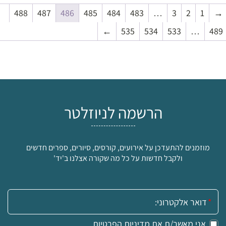
488
487
486
485
484
483
…
3
2
1
→
←
535
534
533
…
489
הרשמה לניוזלטר
מוזמנים להתעדכן על אירועים, קורסים, סיורים, ספרים חדשים
ולקבל חדשות על כל מה שקורה אצלנו ב'יד'
אימייל:
אני מאשר/ת את
מדיניות הפרטיות