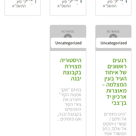
כ' סיון
כ' סיון
כ' סיון
-
-
-
התשפ"א
התשפ"א
התשפ"א
Uncategorized
Uncategorized
רגעים
היסטוריה
ראשונים
מצוירת
של איחוד
בקבוצת
העיר בעין
יבנה
המצלמה –
מאוצרות
במיזם "סקר
אמנות הקיר"
ארכיון יד
תיעדנו את
בן־צבי
ציורי הקיר
היפהפיים
'היינו כחוזרים
בקבוצת יבנה,
אל חלום /
ואנו מזמינים...
קושרי ניתוקים
אל שלם', כתב
המשורר אמיר