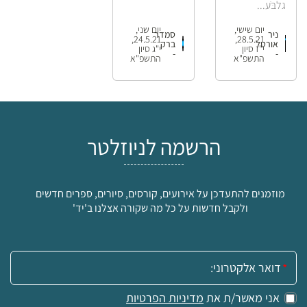
גלב­ֹּע...
יום שישי,
יום שני,
ניר
סמדר
24.5.21,
28.5.21,
אורטל
ברק
י"ז סיון
י"ג סיון
-
-
התשפ"א
התשפ"א
הרשמה לניוזלטר
מוזמנים להתעדכן על אירועים, קורסים, סיורים, ספרים חדשים
ולקבל חדשות על כל מה שקורה אצלנו ב'יד'
אימייל:
אני מאשר/ת את
מדיניות הפרטיות