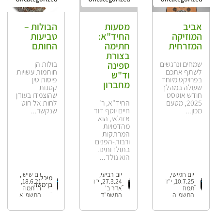
אביב
מסעות
הבולות –
המוזיקה
החיד"א:
טביעות
המזרחית
חתימה
החותם
בצורת
שמחים ונרגשים
ספינה
בולות הן
לשתף אתכם
חותמות עשויות
וד"ש
בפרויקט מיוחד
פיסות טין
מחברון
שעולה במהלך
קטנות
חודש אוגוסט
שהוצמדו בעודן
2025, מטעם
החיד"א, ר'
לחות אל חוט
מכון...
חיים יוסף דוד
שנקשר...
אזולאי, הוא
מהדמויות
המרתקות
ורבות-הפנים
בתולדותינו.
הוא נולד...
יום חמישי,
יום רביעי,
יום שישי,
מיכל
10.7.25, י"ד
27.3.24, י"ז
18.6.21,
-
-
בן־משה
תמוז
אדר ב'
ח' תמוז
-
התשפ"ה
התשפ"ד
התשפ"א