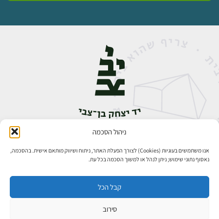
ניהול הסכמה
אבן גבירול 14, רחביה, ירושלים
טלפון:
02-5398888
אנו משתמשים בעוגיות (Cookies) לצורך הפעלת האתר, ניתוח ושיווק מותאם אישית. בהסכמה,
נאסוף נתוני שימוש; ניתן לנהל או למשוך הסכמה בכל עת.
קבל הכל
סירוב
כל הזכויות שמורות ליד יצחק בן־צבי ירושלים ©