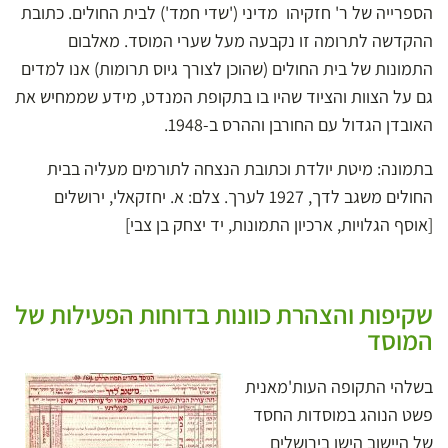
הספרייה של ר' חזקיהו מדיני ('שדי חמד') לבית החולים. כתובת
ההקדשה לתרומה זו נקבעה מעל שערי המוסד. מאלבום
התמונות של בית החולים (שהוכן לצורך גיוס תרומות) אנו למדים
גם על הצוות והציוד שהיו בו בתקופת המנדט, מידע שממחיש את
האובדן הגדול עם החורבן וההרס ב-1948.
בתמונה:
מיטת יולדת וכתובת הנצחה לתורמים מעליה בבית
החולים משגב לדך, 1927 לערך. צלם: א. יחזקאלי, ירושלים
[אוסף הגלויות, ארכיון התמונות, יד יצחק בן צבי]
שקיפות והצהרת כוונות בדוחות הפעילות של
המוסד
בשלהי התקופה העות'מאנית
פשט הנוהג במוסדות החסד
של היישוב הישן בירושלים