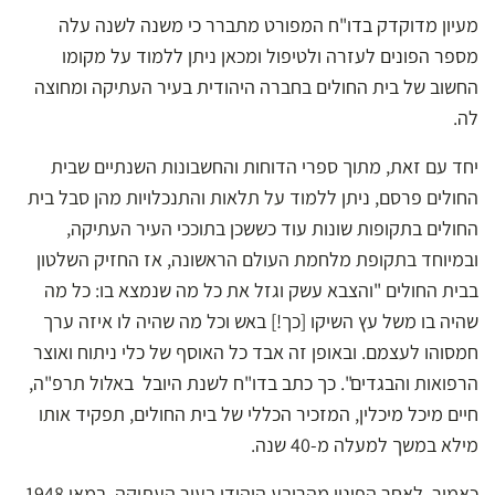
מעיון מדוקדק בדו"ח המפורט מתברר כי משנה לשנה עלה
מספר הפונים לעזרה ולטיפול ומכאן ניתן ללמוד על מקומו
החשוב של בית החולים בחברה היהודית בעיר העתיקה ומחוצה
לה.
יחד עם זאת, מתוך ספרי הדוחות והחשבונות השנתיים שבית
החולים פרסם, ניתן ללמוד על תלאות והתנכלויות מהן סבל בית
החולים בתקופות שונות עוד כששכן בתוככי העיר העתיקה,
ובמיוחד בתקופת מלחמת העולם הראשונה, אז החזיק השלטון
בבית החולים "והצבא עשק וגזל את כל מה שנמצא בו: כל מה
שהיה בו משל עץ השיקו [כך!] באש וכל מה שהיה לו איזה ערך
חמסוהו לעצמם. ובאופן זה אבד כל האוסף של כלי ניתוח ואוצר
הרפואות והבגדים". כך כתב בדו"ח לשנת היובל באלול תרפ"ה,
חיים מיכל מיכלין, המזכיר הכללי של בית החולים, תפקיד אותו
מילא במשך למעלה מ-40 שנה.
כאמור, לאחר הפינוי מהרובע היהודי בעיר העתיקה, במאי 1948