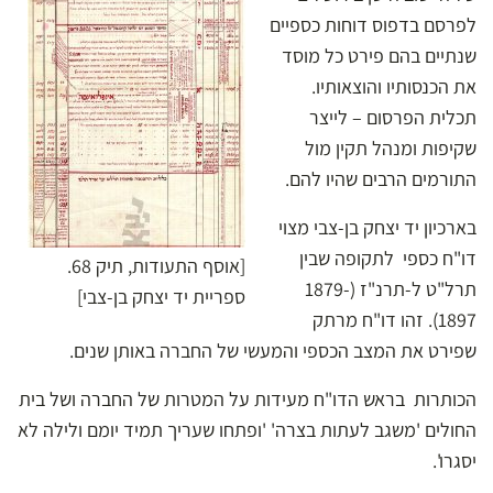
לפרסם בדפוס דוחות כספיים
שנתיים בהם פירט כל מוסד
את הכנסותיו והוצאותיו.
תכלית הפרסום – לייצר
שקיפות ומנהל תקין מול
התורמים הרבים שהיו להם.
בארכיון יד יצחק בן-צבי מצוי
דו"ח כספי לתקופה שבין
[אוסף התעודות, תיק 68.
תרל"ט ל-תרנ"ז (1879-
ספריית יד יצחק בן-צבי]
1897). זהו דו"ח מרתק
שפירט את המצב הכספי והמעשי של החברה באותן שנים.
הכותרות בראש הדו"ח מעידות על המטרות של החברה ושל בית
החולים 'משגב לעתות בצרה' 'ופתחו שעריך תמיד יומם ולילה לא
יסגרו'.