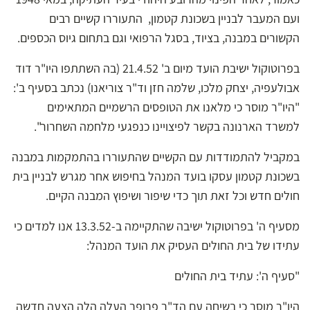
ועם המעבר לבניין בשכונת קטמון, התעוררו קשיים רבים
הקשורים במבנה, בציוד, בסגל הרפואי וגם בתחום גיוס הכספים.
בפרוטוקול ישיבת הועד מיום ב' 21.4.52 (בה השתתפו היו"ר דוד
אבולעפיה, יצחק מלכו, שלמה חזן וד"ר צוריאנו) נכתב בסעיף ב':
"היו"ר מוסר כי מלאנו את הטופסים הרשמיים המתאימים
למשרד הארנונה בקשר לפיצויינו כנפגעי מלחמה השחרור".
במקביל להתמודדות עם הקשיים שהתעוררו בהתמקמות במבנה
בשכונת קטמון עסקו בועד המנהל בחיפוש אחר מגרש לבניין בית
חולים חדש וכל זאת תוך כדי שיפור ושיפוץ המבנה הקיים.
מסעיף ה' בפרוטוקול ישיבה שהתקיימה ב-13.3.52 אנו למדים כי
עתידו של בית החולים העסיק את הועד המנהל:
"סעיף ה': עתיד בית החולים
היו"ר מוסר כי בשיחה עם הד"ר פרופר העלה הלה הצעה חדשה