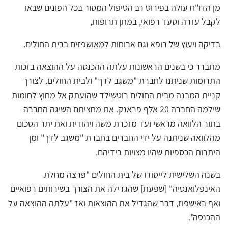
מן הדו"ח עולה בפירוט רב הטיפול המסור בכל הפונים שבאו
לקבל עזרה וסעד רפואי, במתן תרופות,
בדיקה ויעוץ של רופא וגם ארוחות למאושפזים בבית החולים.
מתברר כי בשנים הראשונות עלתה ההכנסה על ההוצאה בזכות
התרומות שניתנו לחברת "משגב לדך" ולבית החולים. לצורך
קניית המבנה מבית החולים רוטשילד שהועתק אל מחוץ לחומות
שילמה החברה 20 אלף פראנק. את מחציתם השיגה החברה
בתור הלוואה מראשי ועד מזכרת משה ויהודית ואת יתר הסכום
מהלוואה שניתנה על ידי החברים בחברת "משגב לדך" ומן
היתרות הכספיות שהיו מצויות בידיהם.
בשנה השלישית לייסודו של בית החולים "פרצה מחלת
האינפלואנסיה" [שפעת] שהגדילה את הצורך בשירותים רפואיים
ואף באישפוז, דבר שהגדיל את ההוצאות ואז "עלתה ההוצאה על
ההכנסה".