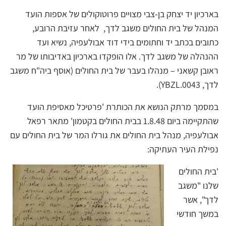
בארכיון יד יצחק בן-צבי מצויים פרוטוקולים של אספות הועד
המנהל של בית החולים משגב לדך, לאחר עזיבת הרובע,
כתובים בכתב יד וחתומים בידי דוד אבולעפיה, נשיא ועד
ההנהלה של משגב לדך. אלו הופקדו בארכיון באדיבותו של מר
ראובן קשאני – מנהלו בעבר של בית החולים (אוסף ביה"ח משגב
לדך, YBZL.0043).
במסמך מרתק הנושא את הכותרת 'פרטיכל מאסיפת הועד
שהתקיימה ביום 1.8.48 בבית החולים בקטמון' מתאר רפאל
אבולעפיה, מנהל בית החולים את גורלו המר של בית החולים עם
נפילת העיר העתיקה:
'בית החולים
שלנו "משגב
לדך", אשר
במשך חודשי