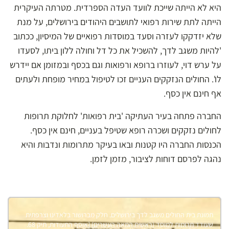
היא לא הייתה שייכת לוועד העדה הספרדית. מטרתה העיקרית
הייתה לתת שירות רפואי לתושבים היהודים בירושלים, על מנת
שלא יזדקקו לעזרה וסעד במוסדות רפואיים של המיסיון, ככתוב
'להיות משגב לדך, להשכיל את כל דל וחולה ללון ביתו, לסעדו
על ערש דוי, לעוזרו ברופא ורפואות וגם בכסף ובמזומן אם יידרש
לו'. החולים הנזקקים העניים זכו לטיפול במחיר מופחת ולעתים
אף חינם אין כסף.
החברה פתחה בעיר העתיקה 'בית רפואות' לחלוקת תרופות
לחולים נזקקים ושכרה רופא שטיפל בעניים, חינם אין כסף.
הכנסות החברה היו קטנות ובאו בעיקר מתרומות ונדבות והיא
נהגה לפרסם דוחות לציבור, מזמן לזמן.
חצר ההמתנה, בכניסה לבית החולים משגב לדך בעיר העתיקה (שנות
חצר ההמתנה, בכניסה לבית החולים משגב לדך בעיר העתיקה (שנות
תמונת בית החולים משגב לדך בירושלים. חלק מברושור בלאדינו וצרפתית
תמונת בית החולים משגב לדך בירושלים. חלק מברושור בלאדינו וצרפתית
שעודד תרומות למוסד (ראשית המאה העשרים) [אוסף התעודות, תיק 68.
שעודד תרומות למוסד (ראשית המאה העשרים) [אוסף התעודות, תיק 68.
העשרים). מעל הדלת – שלט ההנצחה על תרומת ספריית 'שדי חמד'. [אוסף
העשרים). מעל הדלת – שלט ההנצחה על תרומת ספריית 'שדי חמד'. [אוסף