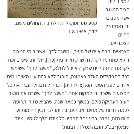
המצור היה
הציר הנשגב
אשר מסביבו
קטע מפרוטוקול הנהלת בית החולים משגב
ובו נאחזו כל
לדך, 1.8.1948
החיים
הציבוריים,
הצבאיים והרפואיים של העיר, "משגב לדך" אשר בימי המצור
דוקא פתח מחלקות חדשות, חירורגית [כך!], יולדות, שיניים ועוד
לקראת התפקידים שרק הוא יכל למלא, "משגב לדך" ששימש
בכל התפקידים האלה באמונה, הופגז ללא רחם ע"י האויב וימים
אחדים לפני הפינוי הוא [צ"ל: היה] הכרח לעזבו ולהעביר את כל
הפצועים ששכבו בו למקום אחר. "משגב לדך" ששרת את תושבי
העיר העתיקה כולם, במשך כמאה שנה, שהביא מזור ותרופה
לכמה דורות של אחינו ואבותינו, בהיותו לבדו בין החומות ועד
היום הזה, נחרב, כרע נפל תחתיו וכל ציודו הלך לטמיון, ציוד
שנאסף בכ"כ הרבה עמל וקורבנות.'