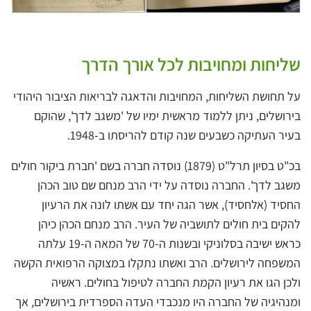
שליחות ומחויבות לכל אורך הדרך
על תחושת השליחות, המחויבות והדאגה לבריאות הציבור היהודי
בירושלים, ניתן ללמוד מראשית ימיו של 'משגב לדך', שהוקם
בעיר העתיקה כשבעים שנה קודם להריסתו ב-1948.
בכ"ט בסיון תרל"ט (1879) נוסדה חברה בשם 'חברת ביקור חולים
משגב לדך'. החברה נוסדה על ידי הרב מנחם שם טוב הכהן
החסיד (אלחסיד), אשר הגה יחד עם אשתו לונה את הרעיון
להקים בית חולים לתושביה של העיר. הרב מנחם הכהן כיהן
כראש ישיבה בסלוניקי ובשנות ה-70 של המאה ה-19 עלתה
המשפחה לירושלים. הרב ואשתו נתקלו במצוקה הרפואית הקשה
ולכן הגו את רעיון הקמת החברה לטיפול בחולים. ראשיה
ומנהיגיה של החברה היו מנכבדי העדה הספרדית בירושלים, אך