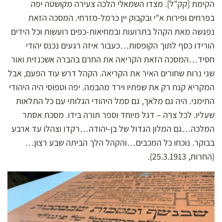
הקימת [קק"ל]. מצדו השמאלי הלכה צעירה מקושטה יפה
בפרחים ופירות א"י ובקבוק יין כרמל-מזרחי. המסכה הזאת
נפגשה מאת הקהל בתרועות ובמחיאות-כפים רועשות וכל הידים
הורידו כסף לתוך הקופסות…כעבור איזה רגעים נכנס יהודי
חסיד…המסכה הזאת הקריאה את החרם בהברה אשכנזית ואור
שני נרות שחורים האיר את הקריאה. הקהל דרש עוד הפעם, אבל
המקריא קנח רק את שפתיו וירד מהבמה. יפה וטפוסי היה היהודי
התימני. היה גם מלאך, גם סמל היהודי הגלותי עם כל התלאות
שעליו. לכל צרה – דגל מיוחד וספר תורה בידו. מסכת אסתר
המלכה…גם המלון הגדול של בן-יהודה…רקדו וצהלו עד ארבע
בבוקר. נוכחו כל המכבים…והקהל הלך הביתה שבע רצון…
(החרות, 25.3.1913)
.