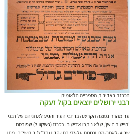
הכרזה באדיבות הספרייה הלאומית
רבני ירושלים יוצאים בקול זעקה
עד מהרה נפוצה הקריאה ברחבי העיר והגיע לאוזניהם של רבני
'היישוב הישן', שלא נותרו אדישים. בכרוז (פשקוויל) שפורסם
שבוע-לאחר-מכן ונחתם על-ידי בתי-הדין (בד"צ) בירושלים, ניתן