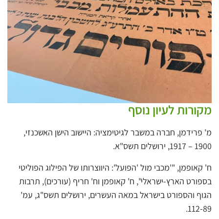
מקורות לעיון נוסף
מ' פרידמן,
חברה במשבר לגיטימציה: היישוב הישן האשכנזי,
1900 – 1917
, ירושלים תשס"א.
ח' קאופמן, "'מכבי מול 'הפועל': היווצרותו של הפילוג הפוליטי
בספורט הארץ-ישראלי", ח' קאופמן וח' חריף (עורכים),
תרבות
הגוף והספורט בישראל במאה העשרים
, ירושלים תשס"ג, עמ'
112-89.