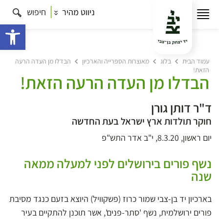
ניווט מהיר
חיפוש
פתח 
עמוד הבית
בלוג
מאוצרות הספרייה והארכיון
הבדלו מן העדה הרעה
הזאת!
הבדלו מן העדה הרעה הזאת!
ד"ר דותן גורן
חוקר תולדות ארץ ישראל בעת החדשה
יום ראשון, 8.3.20, י"ב אדר התש"פ
נשף פורים בירושלים לפני למעלה ממאה
שנה
בארכיון יד בן-צבי שמור כרוז (פשקוויל) היוצא בזעם כנגד מסיבת
פורים ירושלמית, נשף 'סתר-פנים', אשר תוכנן להתקיים בעיר