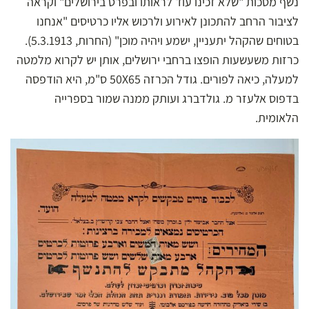
נשף מסכות "שלא זכינו עוד לראותו ובפרט בירושלים" וקראה
לציבור הרחב להתכונן לאירוע ולרכוש אליו כרטיסים "אנחנו
בטוחים שהקהל יתעניין, ישמע ויהיה מוכן" (החרות, 5.3.1913).
כרזות משעשעות הופצו ברחבי ירושלים, אותן יש לקרוא מלמטה
למעלה, כיאה לפורים. גודל הכרזה 50X65 ס"מ, היא הודפסה
בדפוס אלעזר מ. גולדברג ועותק ממנה שמור בספרייה
הלאומית.