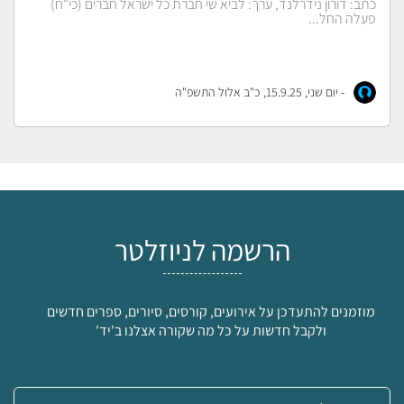
כתב: דורון נידרלנד, ערך: לביא שי חברת כל ישראל חברים (כי"ח)
פעלה החל...
-
יום שני, 15.9.25, כ"ב אלול התשפ"ה
הרשמה לניוזלטר
מוזמנים להתעדכן על אירועים, קורסים, סיורים, ספרים חדשים
ולקבל חדשות על כל מה שקורה אצלנו ב'יד'
אימייל: