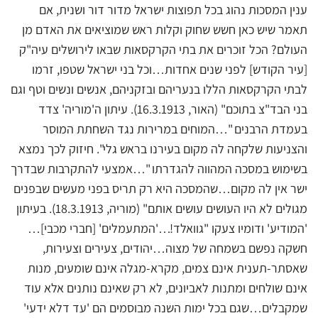
ענין המסכות נהוג בכל תפוצות ישראל מדור דור ושנית, אם
תאמר שיש כאן חשש שחוק וקלות ראש שמוציאים את האדם מן
העולם? הכל זוכרים את בתי הקרקסאות שבאו לירושלים עיה"ק
[עיר הקודש] לפני שנים אחדות…וכל בני ישראל שטפו, זרמו
לבתי הקרקסאות הללו בנעריהם ובזקניהם, אנשים ונשים וטף וגם
בני הבד"צ בתוכם" (האור, 16.3.1913). עיתון ה'מוריה' צדד
בעמדת הרבנים "…המוחים במרירות נגד השחתת המוסר
והצניעות שלקחה לה מקום בעירנו בראש גלי". חיזוק לכך נמצא
בשימוש במסכה המהווה להגדרתו "…אמצעי להתקרבות שבדרך
ישר אין לה מקום…שהמסכה היא רק תריס בפני מעשים שבפנים
מגולים לא היו העושים עושים אותם" (מוריה, 18.3.1913). בעיתון
'המודיע' ודומיו צעקו "גוואלד!…'המתעמלים' [חברי מכבי]…
חשקה נפשם בשמחה של מצוה…יהודים, צעירים וצעירות,
שאסתר-תענית אינם צמים, מקרא-מגלה אינם שומעים, מנות
אינם שולחים ומתנות לאביונים, לא רק שאינם נותנים אלא עוד
שמקבלים…שגם בכל ימות השנה מבוסמים הם 'עד דלא ידעי'