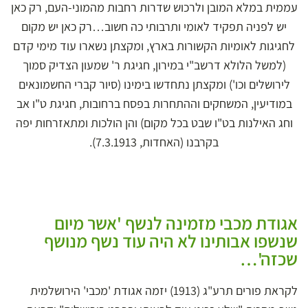
עממית במלא המובן ולרכוש שדרות רחבות מהמוני-העם, רק כאן
יש לפניה תפקיד לאומי ותרבותי כה חשוב…רק כאן יש מקום
לחגיגות לאומיות הקשורות בארץ, ומקצתן נשארו עוד מימי קדם
(למשל הלולא דרשב"י במירון, חגיגת ר' שמעון הצדיק סמוך
לירושלים וכו') ומקצתן נתחדשו בימינו (סיור קברי החשמונאים
במודיעין, המשחקים וההתחרות בפסח ברחובות, חגיגת ט"ו אב
וחג האילנות בט"ו שבט בכל מקום) והן הולכות ומתאזרחות יפה
בקרבנו (האחדות, 7.3.1913).
אגודת מכבי מזמינה לנשף 'אשר מיום
שנשפו אבותינו לא היה עוד נשף מנושף
שכזה'…
לקראת פורים תרע"ג (1913) יזמה אגודת 'מכבי' הירושלמית