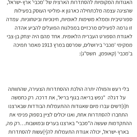
האגודות המקומיות להסתדרות הארצית של 'מכבי' ארץ-ישראל,
שהציגה עצמה מלכתחילה כארגון א-פוליטי העוסק בפעילות
ספורטיבית וממלא משימות לאומיות, חינוכיות וביטחוניות. עמדה
זו גרמה לפעילים מרכזיים במפלגות הפועלים להביע אהדה
לאגודת הספורט העברית הלאומית. אחד מהם היה יצחק בן-צבי
ממקימי 'מכבי' בירושלים, שפרסם במרץ 1913 מאמר תמיכה
ב'מכבי' (קאופמן, תשס"ג):
בלי רעש והמולה יתרה הולכת ההסתדרות הצעירה, שהתוותה
על דגלה "נפש בריאה בגוף בריא", את דרכה. רק כחמשה
ח[ו]דשים עברו מיום שאגודות ההתעמלות הבודדות שבארצנו
התחברו להסתדרות אחת, ואנו יכולים לציין בספוק פנימי את
ההתקדמות שעשה ה"מכבי" בארצנו בערים ובמושבות…רק פה,
בארץ-ישראל, יכולה אגודת התעמלות לה[י]עשות להסתדרות