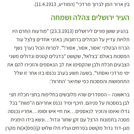
בין ארור המן לברוך מרדכי" (המודיע, 11.4.1913).
העיר ירושלים צהלה ושמחה
בהגיע שושן פורים לירושלים (23.3.1913) "מודעות החרם היו
תלויות עדיין על הכתלים ברחובות; באזני אחדים צלצל עוד
הכרוז הבטלני 'אסור, אסור, אסור!'". למרות הכול נערך נשף
המסכות באולם 'בצלאל', שקושט "בדגלים קטנים וגדולים משני
הצבעים תכלת ולבן שהקסימו את לב הנאספים והזכירו להם את
ימי מרדכי ואסתר". בשעה תשע בערב נכנסו בזו אחר זו שלל
התחפושות והמסכות כפי שתיאר 'החרות':
בראשונה – המסדרים שהיו מלובשים בחליפות בחצי תכלת חצי
לבן במסכות על פניהם. תיכף ומיד נכנס אחריהם ה"מוות" בכל
גדלו ואיומו והזכיר לנאספים…את חיי איש וסופו…אחריו נכנסה
מסכה בתמונות הרצל עם זקן שחור וגדול…ונשא בידו הימנית
מגן-דוד גדול מקושט בפרחים ועליו תלו שלוש ק[ו]פס[א]ות מקרן