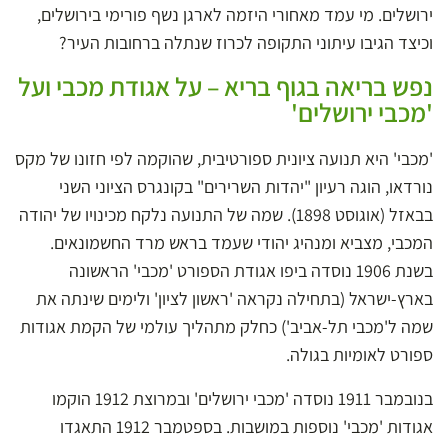
ירושלים. מי עמד מאחורי היזמה לארגן נשף פורימי בירושלים,
וכיצד הגיבו עיתוני התקופה לכרוז שנתלה ברחובות העיר?
נפש בריאה בגוף בריא – על אגודת מכבי ועל
'מכבי ירושלים'
'מכבי' היא תנועה ציונית ספורטיבית, שהוקמה לפי חזונו של מקס
נורדאו, הוגה רעיון "יהדות השרירים" בקונגרס הציוני השני
בבאזל (אוגוסט 1898). שמה של התנועה נלקח מכינויו של יהודה
המכבי, מצביא ומנהיג יהודי שעמד בראש מרד החשמונאים.
בשנת 1906 נוסדה ביפו אגודת הספורט 'מכבי' הראשונה
בארץ-ישראל (בתחילה נקראה 'ראשון לציון' ולימים שינתה את
שמה ל'מכבי תל-אביב') כחלק מתהליך עולמי של הקמת אגודות
ספורט לאומיות בגולה.
בנובמבר 1911 נוסדה 'מכבי ירושלים' ובמרוצת 1912 הוקמו
אגודות 'מכבי' נוספות במושבות. בספטמבר 1912 התאגדו