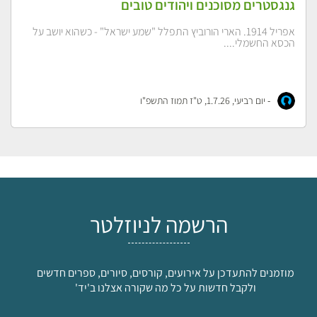
גנגסטרים מסוכנים ויהודים טובים
אפריל 1914. הארי הורוביץ התפלל "שמע ישראל" - כשהוא יושב על
הכסא החשמלי....
-
יום רביעי, 1.7.26, ט"ז תמוז התשפ"ו
הרשמה לניוזלטר
מוזמנים להתעדכן על אירועים, קורסים, סיורים, ספרים חדשים
ולקבל חדשות על כל מה שקורה אצלנו ב'יד'