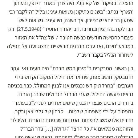
ההצלה' בפיקודו של קאוקג'י. היה צורך באתר חלופי, ובעיתון
'הארץ' נכתב: "בשנים כתיקונן נשואות עינינו בליל זה לקבר רבי
שמעון בר יוחאי שבמירון. אך השנה, היו עינינו נשואות לאש
הנדלקת בהר ציון ובחורבת רבי יהודה החסיד" (27.5.1948). רק
כעבור כחמישה חודשים כבשה חטיבה 7 של צה"ל את האזור
במבצע 'חירם', ואז ערכו הרבנים הראשיים הרצוג ועוזיאל תפילה
לשחרור הגליל בקבר רשב"י.
בין ראשוני המבקרים ב"מירון המשוחררת" היה העיתונאי יעקב
חזנובסקי, תושב צפת, שתיאר את חילול המקום הקדוש בידי
הערבים: "בחרדת קודש נכנסים אנו לבנין המחולל. כבר בכניסה
נראים מעשה החילול. שערי הברזל הגדולים שבבנין הורדו.
בחדרים הרבים שבצדי הבנין, שימים אחדים לפני ל"ג בעומר
נתפסים על-ידי משפחות שלמות – סרחון של גללי צאן ובקר.
חדרים אלו שמשו לרפתות. המזוזות שבפתחים הורדו, הליכלוך
והזוהמה ממלאים את כל החצר הגדולה […] גדר הברזל
הגדולה שמסביב קבר הרשב"י מעוקמת ונראה שנעשה נסיון