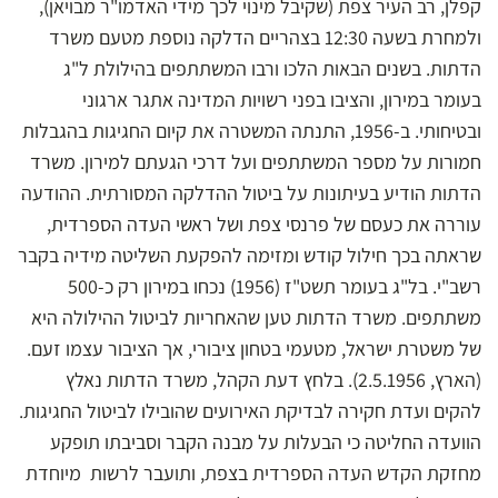
קפלן, רב העיר צפת (שקיבל מינוי לכך מידי האדמו"ר מבויאן),
ולמחרת בשעה 12:30 בצהריים הדלקה נוספת מטעם משרד
הדתות. בשנים הבאות הלכו ורבו המשתתפים בהילולת ל"ג
בעומר במירון, והציבו בפני רשויות המדינה אתגר ארגוני
ובטיחותי. ב-1956, התנתה המשטרה את קיום החגיגות בהגבלות
חמורות על מספר המשתתפים ועל דרכי הגעתם למירון. משרד
הדתות הודיע בעיתונות על ביטול ההדלקה המסורתית. ההודעה
עוררה את כעסם של פרנסי צפת ושל ראשי העדה הספרדית,
שראתה בכך חילול קודש ומזימה להפקעת השליטה מידיה בקבר
רשב"י. בל"ג בעומר תשט"ז (1956) נכחו במירון רק כ-500
משתתפים. משרד הדתות טען שהאחריות לביטול ההילולה היא
של משטרת ישראל, מטעמי בטחון ציבורי, אך הציבור עצמו זעם.
(הארץ, 2.5.1956). בלחץ דעת הקהל, משרד הדתות נאלץ
להקים ועדת חקירה לבדיקת האירועים שהובילו לביטול החגיגות.
הוועדה החליטה כי הבעלות על מבנה הקבר וסביבתו תופקע
מחזקת הקדש העדה הספרדית בצפת, ותועבר לרשות מיוחדת