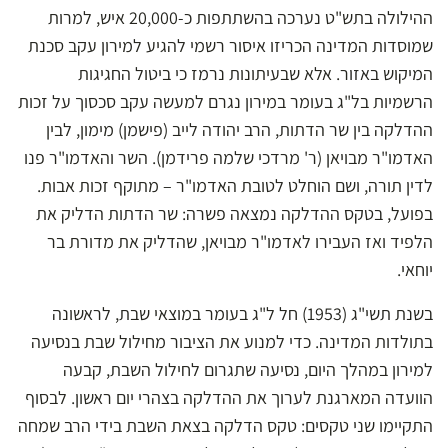
ההילולה בתש"ט נערכה בהשתתפות כ-20,000 איש, למרות
שמוסדות המדינה הכריזו איסור רשמי להגיע למירון עקב סכנת
המיקוש באזור. אלא שבעיתונות נרמז כי ביטול החגיגות
הרשמיות בל"ג בעומר במירון נגרם למעשה עקב סכסוך על זכות
ההדלקה בין שר הדתות, הרב יהודה לייב (פישמן) מימון, לבין
האדמו"ר מבויאן (ר' מרדכי שלמה פרידמן). השר והאדמו"ר פנו
לדין תורה, ושם הוחלט לטובת האדמו"ר – מתוקף זכות אבות.
בפועל, בטקס ההדלקה נמצאה פשרה: שר הדתות הדליק את
הלפיד ואז העבירו לאדמו"ר מבויאן, שהדליק את מדורת בר
יוחאי.
בשנת תשי"ג (1953) חל ל"ג בעומר במוצאי שבת, לראשונה
בתולדות המדינה. כדי למנוע את הציבור מחילול שבת בנסיעה
למירון במהלך היום, נסיעה שתגרום לחילול השבת, קבעה
הוועדה המארגנת לערוך את ההדלקה בצהרי יום ראשון. לבסוף
התקיימו שני טקסים: טקס הדלקה בצאת השבת בידי הרב שמחה