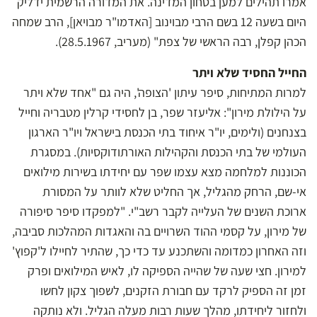
אמרו תהילים למען בטחון המדינה. את המדורה הרשמית ידליק
היום בשעה 12 בשם הרבי מבוינוב [האדמו"ר מבויאן], הרב שמחה
הכהן קפלן, רבה הראשי של צפת" (מעריב, 28.5.1967).
החייל החסיד שלא ויתר
למרות המתיחות, סיפר עיתון 'הצופה', היה גם "אחד שלא ויתר
על הילולת מירון": אליעזר שפר, בן לחסידי קרלין מטבריה וחייל
בצנחנים (ולימים, יו"ר איחוד בתי הכנסת בישראל ויו"ר הארגון
העולמי של בתי הכנסת והקהילות האורתודוקסיות). במסגרת
הכוננות למלחמה מצא עצמו שפר עם יחידתו בשירות מילואים
אי-שם, הרחק מהגליל, אך החליט שלא לוותר על המסורת
ארוכת השנים של העלייה לקבר רשב"י. "למפקדו סיפר סיפורה
של מירון, על קסמי ההוד השרויים בה והאגדות המהלכות סביבה,
וזה האחרון כמדומה והשתכנע עד כדי כך, שהתיר לחיילו ל'קפוץ'
למירון. חצי שעה של שהייה הספיקה לו, לאיש המילואים ופרק
זמן זה הספיק לרקד עם חבורת הזקנים, לשפוך צקון לחשו
ולחזור ליחידתו, מהלך שעות רבות מעלה הגליל. ולא נותקה