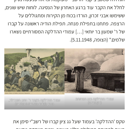
לחלל את הקבר עוד ברגע האחרון של הנסיגה. לוחות שיש שונים,
ששימשו אבני זכרון, הורדו בכוח מן הקירות ומתגוללים על
הרצפה. פתחנו בתפילת מנחה. תפילת הודיה ראשונה על קברו
של ר' שמעון בר יוחאי […] עמודי ההדלקה המסורתיים נשארו
שלמים." (הצופה, 5.11.1948).
עמודי ההדלקה בגג המתחם
עמוד ההדלקה בקבר ר' יוחנן הסנדלר,
(ויקיפדיה)
מירון (קדם מכירות פומביות)
טקס 'ההדלקה' בעמוד שעל גג ציון קברו של רשב"י סימן את