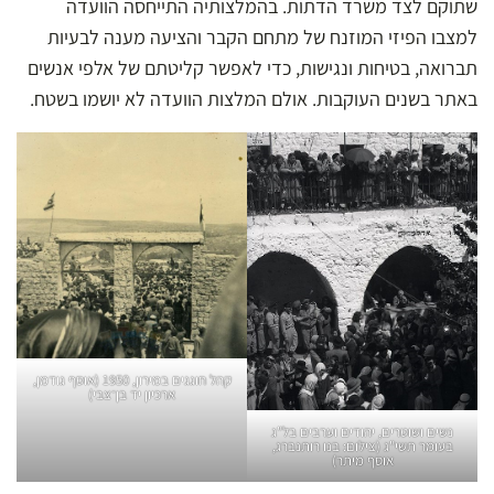
שתוקם לצד משרד הדתות. בהמלצותיה התייחסה הוועדה
למצבו הפיזי המוזנח של מתחם הקבר והציעה מענה לבעיות
תברואה, בטיחות ונגישות, כדי לאפשר קליטתם של אלפי אנשים
באתר בשנים העוקבות. אולם המלצות הוועדה לא יושמו בשטח.
קהל חוגגים במירון, 1950 (אוסף גודמן,
ארכיון יד בן־צבי)
נשים ושוטרים, יהודים וערבים בל"ג
בעומר תשי"ג (צילום: בנו רותנברג,
אוסף מיתר)