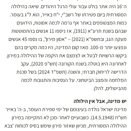
ה־16 היה אתר בולט עבור עולי הרגל היהודים. שיאה בהילולה
המסורתית ביום פטירתו של רשב"י, י"ח באייר, הוא ל"ג בעומר.
כמות המצטופפים באתר אף גרמה לכמה אסונות, הידועים
שבהם בשנת תרע"א (1911), אז ניספו 11 אנשים בהתמוטטות
מעקה הגג; ובתשפ"א (2021) – "אסון מירון", בו נספו 45 אנשים
ונפצעו יותר מ-100. מאז קום המדינה, היו כמה מקרים בהם
ביקשו הרשויות לבטל או לצמצם את היקפה של ההילולה במירון.
לאחרונה היא בוטלה בשנת הקורונה (תש"פ 2020), עקב
הדרישה לריחוק חברתי, והשנה (תשפ"ד 2024) בשל סכנת
המלחמה והמצב הביטחוני. על הנסיבות והתגובות לכמה
מהביטולים, להלן.
יש מדינה, אבל אין הילולה
מדינת ישראל נולדה בעיצומם של ימי ספירת העומר, ב-ה' באייר
תש"ח (14.5.1948). כשבועיים לאחר-מכן לא התקיימה במירון
ההילולה המסורתית, מכיוון שאזור מירון שימש בסיס לכוחות 'צבא