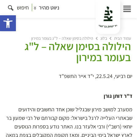
ניווט מהיר
חיפוש
פתח 
עמוד הבית
בלוג
הילולה בסימן שאלה – ל”ג בעומר במירון
הילולה בסימן שאלה – ל"ג
בעומר במירון
יום רביעי, 22.5.24, י"ד אייר התשפ"ד
ד"ר דותן גורן
ממערב למושב מירון שבגליל שוכן אחד החשובים והידועים
שבאתרי העלייה לרגל בישראל: מקום קבורתם של רבי שמעון בר
יוחאי (רשב"י) ורבי אלעזר בנו. האתר נודע בספרות הנוסעים
לארץ ישראל בימי הביניים, ומאז תקופת המקובלים בצפת במאה