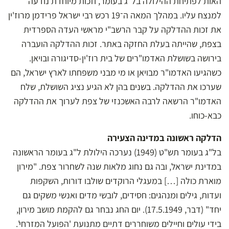
האות לפתיחת ההילולה בל"ג בעומר, וזכות מיוחדת נודעה
למנצח עליו. במהלך המאה ה־19 רכש רבי ישראל פרידמן מרוז'ין
את זכות ההדלקה על קבר הרשב"י מראשי העדה הספרדית
בצפת, שהייתה בעלת החזקה באתר. זכות ההדלקה הועברה
בירושה בשושלת האדמו"רים של בית רוז'ין-סדיגורה ובויאן.
כשהגיעו האדמו"ר מבויאן או מי מבני משפחתו לארץ ישראל, הם
שערכו את ההדלקה. בשנים בהן לא הגיע נציג השושלת, שלח
האדמו"ר הרשאה לרבה האשכנזי של צפת לערוך את ההדלקה
כבא-כוחו.
הדלקה ראשונה במדינה הצעירה
בל"ג בעומר תש"ט (1949) נערכה הילולת ל"ג בעומר הראשונה
במדינת ישראל, ובה גם נחוג מלאות שנה לשחרור צפת. "מירון
מוארת כולה […] במעגלי הרוקדים שולבו דורות, השקפות
ועדות, גילים ומנהגים: חסידים, לובשי מדים ואנשי משקים גם
יחד" (דבר, 17.5.1949). יום החג נבחר גם להקמת מושב מירון,
בידי עולים וחיילים משוחררים דתיים מתנועת 'הפועל המזרחי'.