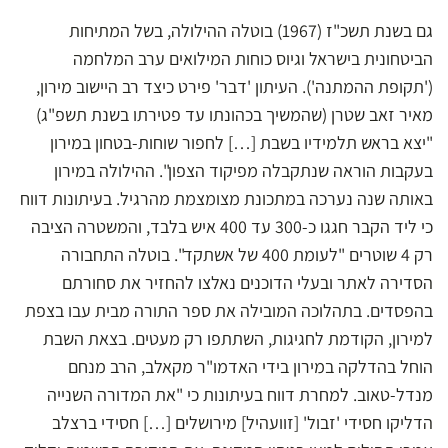
גם בשנת תשכ"ז (1967) בוטלה ההילולה, בשל המתיחות
הביטחונית בישראל וגיוס כוחות המילואים ערב המלחמה
('תקופת ההמתנה'). העיתון 'דבר' פירט כיצד רב היישוב מירון,
מאיר זאב שטרן (שהמשיך בכהונתו עד פטירתו בשנת תשפ"ג)
"יצא בראש תלמידיו בשבת […] לחפור שוחות-בטחון במירון
בעקבות הוראה שנתקבלה מפיקוד הצפון". ההילולה במירון
באותה שנה נערכה במתכונת מצומצמת מהרגיל. בעיתונות דווח
כי ליד הקבר חגגו כ-300 עד 400 איש בלבד, והמשטרה הציבה
רק 4 שוטרים "לעומת 400 של אשתקד". בוטלה התחבורה
הסדירה לאתר ובעלי הדוכנים נאלצו להחזיר את סחורתם
בהפסדים. בתהלוכה המובילה את ספר התורה מבית עבו בצפת
למירון, הקודמת לחגיגות, השתתפו רק מעטים. בצאת השבת
הוחל בהדלקה במירון בידי האדמו"ר מקאלב, הרב מנחם
מנדל-טאוב. למחרת דווח בעיתונות כי "את המדורה השנייה
הדליקו חסידי 'זבול' [זוועהיל] מירושלים […] חסידי ברצלב