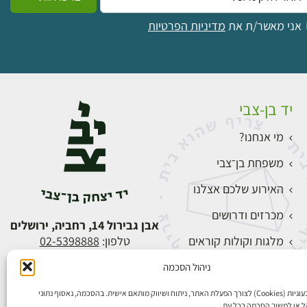
אני מאשר/ת את
מדיניות הפרטיות
יד בן-צבי
מי אנחנו?
משפחת בן־צבי
האירוע שלכם אצלנו
מכרזים ודרושים
אבן גבירול 14, רחביה, ירושלים
מלגות וקולות קוראים
טלפון:
02-5398888
צור קשר
ניהול הסכמה
התחברות
אנו משתמשים בעוגיות (Cookies) לצורך הפעלת האתר, ניתוח ושיווק מותאם אישית. בהסכמה, נאסוף נתוני
הל או למשוך הסכמה בכל עת.