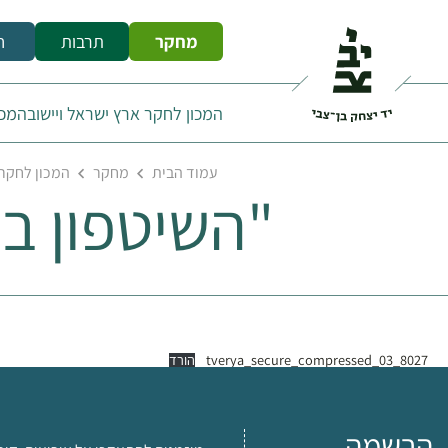
מחקר
תרבות
ח
המכון לחקר ארץ ישראל ויישובה
מכו
עמוד הבית
מחקר
המכון לחקר 
"השיטפון בטבריה" (14 
8027_03_tverya_secure_compressed
הורד
הרשמה