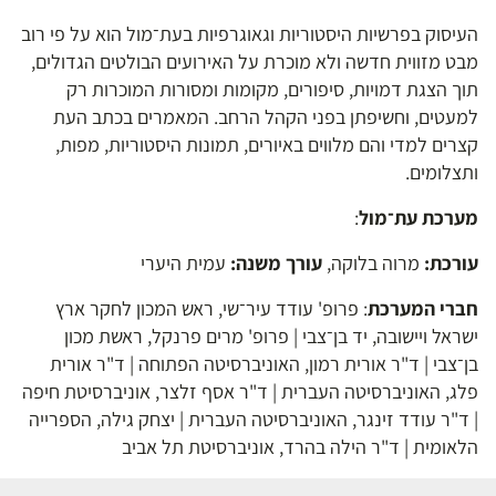
העיסוק בפרשיות היסטוריות וגאוגרפיות בעת־מול הוא על פי רוב
מבט מזווית חדשה ולא מוכרת על האירועים הבולטים הגדולים,
תוך הצגת דמויות, סיפורים, מקומות ומסורות המוכרות רק
למעטים, וחשיפתן בפני הקהל הרחב. המאמרים בכתב העת
קצרים למדי והם מלווים באיורים, תמונות היסטוריות, מפות,
ותצלומים.
מערכת עת־מול
:
עורכת:
מרוה בלוקה,
עורך משנה:
עמית היערי
חברי המערכת
: פרופ' עודד עיר־שי, ראש המכון לחקר ארץ
ישראל ויישובה, יד בן־צבי | פרופ' מרים פרנקל, ראשת מכון
בן־צבי | ד"ר אורית רמון, האוניברסיטה הפתוחה | ד"ר אורית
פלג, האוניברסיטה העברית | ד"ר אסף זלצר, אוניברסיטת חיפה
| ד"ר עודד זינגר, האוניברסיטה העברית | יצחק גילה, הספרייה
הלאומית | ד"ר הילה בהרד, אוניברסיטת תל אביב