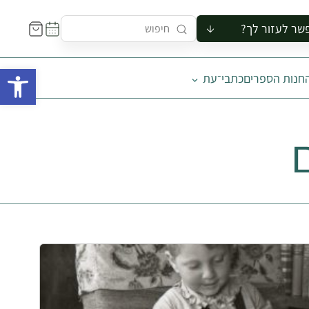
שר לעזור לך?
ור לקבוצה
פתח 
חנות הספרים
כתבי־עת
סיור
קורס
ר
רייה
ור בצריף