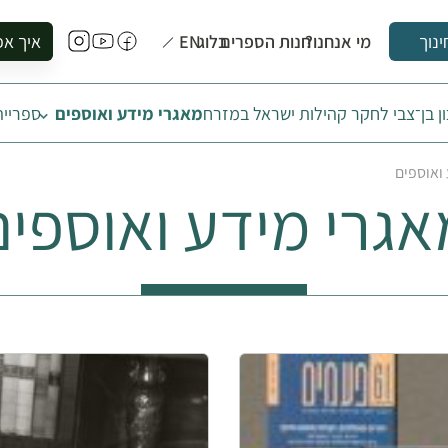
מי אנחנו?
חנות הספרים
בלוג
EN
איך אפ
ינוך
להזמין סי
ן בן־צבי לחקר קהילות ישראל במזרח
מאגרי מידע ואוספים
ספרייה
להירשם ל
להירשם ל
ואוספים
לקנות ספ
אגרי מידע ואוספים
לבקר בספ
לתאם ביק