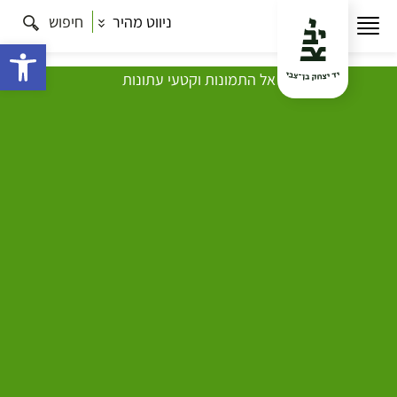
ניווט מהיר
חיפוש
פתח 
אל התמונות וקטעי עתונות
עמוד הבית
מחקר
מאגרי מידע ואוספים
כתר ארם צובה
הכרזת
אונסקו
הכרזת אונסקו
אונסק"ו הכריז על כתר ארם
צובא
כנכס תרבות בינ"ל
כתר ארם צובא הוא אחד מכתבי היד החשובים ביותר של התנ"ך
אי פעם, אך פעמיים היה בסכנת אובדן.
הספר נשדד לפני כאלף שנה ע"י השלטון הצלבני והועבר