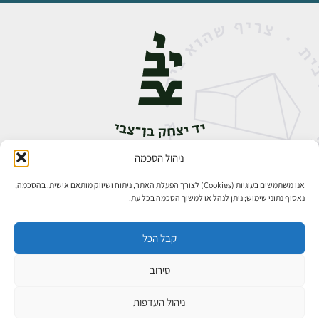
ניהול הסכמה
אבן גבירול 14, רחביה, ירושלים
טלפון:
02-5398888
אנו משתמשים בעוגיות (Cookies) לצורך הפעלת האתר, ניתוח ושיווק מותאם אישית. בהסכמה,
נאסוף נתוני שימוש; ניתן לנהל או למשוך הסכמה בכל עת.
קבל הכל
סירוב
כל הזכויות שמורות ליד יצחק בן־צבי ירושלים ©
פיתוח אתרים
ניהול העדפות