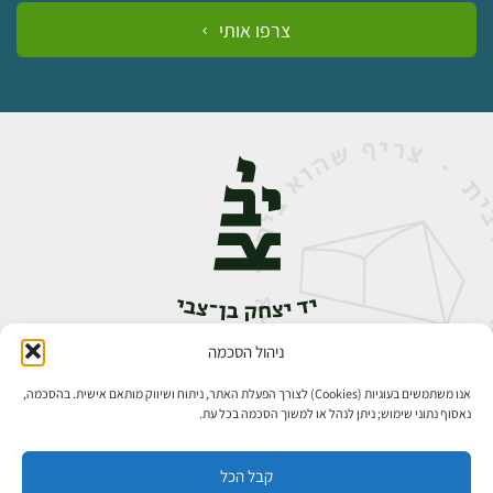
צרפו אותי
ניהול הסכמה
אבן גבירול 14, רחביה, ירושלים
טלפון:
02-5398888
אנו משתמשים בעוגיות (Cookies) לצורך הפעלת האתר, ניתוח ושיווק מותאם אישית. בהסכמה,
נאסוף נתוני שימוש; ניתן לנהל או למשוך הסכמה בכל עת.
קבל הכל