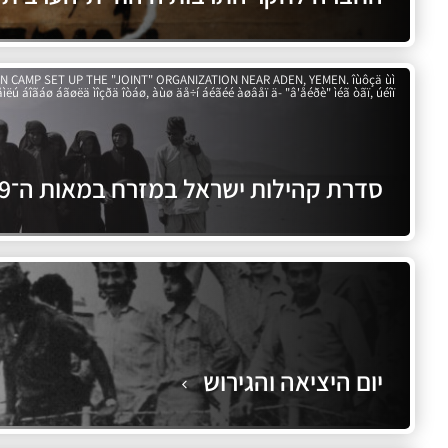
 CAMP SET UP THE "JOINT" ORGANIZATION NEAR ADEN, YEMEN. îùôçä ùì
ìëú áîãáø áãøëä ìîçðä îòáø, àùø äå÷í áéãéé àøâåï ä- "â'åéðè" ìéã òãï, úéîï.
סדרת קהילות ישראל במזרח במאות ה־19 וה־20
יום היציאה והגירוש