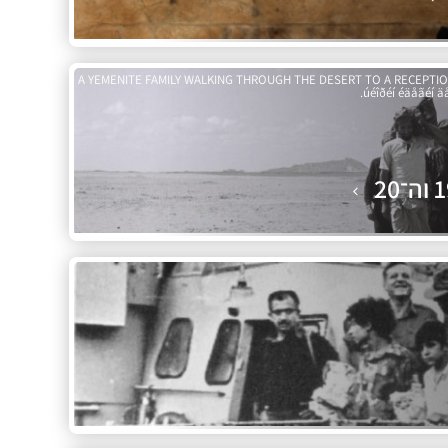
A YEMENITE FAMILY WALKING THROUGH THE DESERT TO A RECEPTION
úéîðéí éäåãéí äå