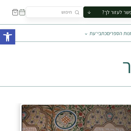
שר לעזור לך?
ור לקבוצה
פתח 
נות הספרים
כתבי־עת
סיור
קורס
ר
ר
רייה
ור בצריף