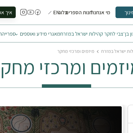
מי אנחנו?
חנות הספרים
בלוג
EN
איך אפ
ינוך
להזמין סי
ן בן־צבי לחקר קהילות ישראל במזרח
מאגרי מידע ואוספים
ספרייה
ח
להירשם ל
להירשם ל
לות ישראל במזרח
מיזמים ומרכזי מחקר
לקנות ספ
זמים ומרכזי מחק
לבקר בספ
לתאם ביק