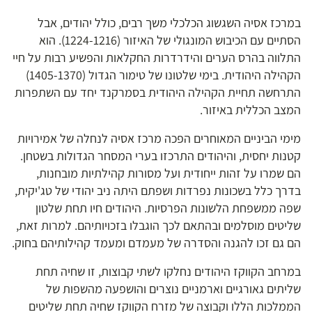
במרכז אסיה השגשוג הכלכלי משך רבים, כולל יהודים, אבל
הסתיים עם הכיבוש המונגולי של האיזור (1224-1216). הוא
התלווה בהרס הערים והידרדרות החקלאות והפשיע רבות על חיי
הקהילה היהודית. בימי שלטונו של טימור הגדול (1405-1370)
התרחשה תחיית הקהילה היהודית בסמרקנד יחד עם השתפרות
המצב הכללית באיזור.
מימי הביניים המאוחרים הפכה מרכז אסיה לנחלה של אמירויות
קטנות יחסית, והיהודים התרכזו בערי המסחר הגדולות בשטחן.
הם שמרו על זהות ייחודית ועל מסורות קהילתיות מובחנות,
בדרך כלל בשכונות נפרדות ושפתם היתה ניב יהודי של טג'יקית,
שפה ממשפחת הלשונות הפרסיות. היהודים חיו תחת שלטון
שליטים מוסלמים ובהתאם לכך הוגבלו בזכויותיהם. למרות זאת,
הם גם זכו להגנה והסדרה של מעמדם ומעמד קהילותיהם בחוק.
במרחב הקווקז היהודים נחלקו לשתי קבוצות, זו שחיה תחת
שליתים גאורגיים וארמניים נוצרים והושפעה מהשפות של
הממלכות הללו וקבוצה של מזרח הקווקז שחיה תחת שליטים