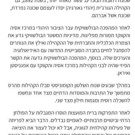
שכונת רחובות הבוכרים. עשור מאוחר יותר, בשנת 1892, גם
הקהילה הגורג'ית (יהודי גאורגיה) יסדו לעצמם שכונה נפרדת,
שכונת אשל אברהם.
לאחר המהפכה הבולשוויקית עבר הציבור היהודי במרכז אסיה
והקווקז תמורות מפליגות. מדיניות המשטר הבולשוויקי גדע את
הצמרת הכלכלית והחברתית של ההקהילה ואילץ את הנותרים
להסתגל לחיים בחברה הסובייטית החדשה עם האידיאולוגיה
והערכים שלה. בנוסף, המהפכה הבולשוויקית גדעה את הקשר
הפיזי שהיה לבני הקהילות במרכז אסיה והקווקז עם אפגניסטן
ואיראן.
במהלך שבעים שנות השלטון הקומוניסטי סבלו הקהילות מהרס
מתמשך של התרבות והמוסדות הדתיים מצד אחד ונחשפו
להשכלה רוסית ומגמות חילון מצד שני.
לאחר התפרקות ברית המועצות הוסרו המגבלות על הפולחן
הדתי וביטויים תרבותיים-לאומיים נבדלים. הדבר הביא לפריחה
של פעילות קהילתית לגווניה, אבל לא יכול לעצור את היציאה