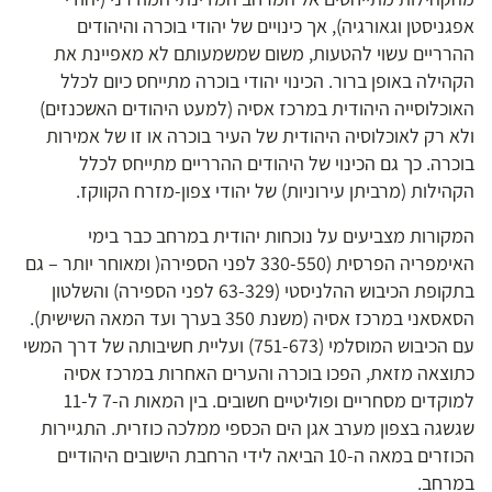
אפגניסטן וגאורגיה), אך כינויים של יהודי בוכרה והיהודים
ההרריים עשוי להטעות, משום שמשמעותם לא מאפיינת את
הקהילה באופן ברור. הכינוי יהודי בוכרה מתייחס כיום לכלל
האוכלוסייה היהודית במרכז אסיה (למעט היהודים האשכנזים)
ולא רק לאוכלוסיה היהודית של העיר בוכרה או זו של אמירות
בוכרה. כך גם הכינוי של היהודים ההרריים מתייחס לכלל
הקהילות (מרביתן עירוניות) של יהודי צפון-מזרח הקווקז.
המקורות מצביעים על נוכחות יהודית במרחב כבר בימי
האימפריה הפרסית (330-550 לפני הספירה( ומאוחר יותר – גם
בתקופת הכיבוש ההלניסטי (63-329 לפני הספירה) והשלטון
הסאסאני במרכז אסיה (משנת 350 בערך ועד המאה השישית).
עם הכיבוש המוסלמי (751-673) ועליית חשיבותה של דרך המשי
כתוצאה מזאת, הפכו בוכרה והערים האחרות במרכז אסיה
למוקדים מסחריים ופוליטיים חשובים. בין המאות ה-7 ל-11
שגשגה בצפון מערב אגן הים הכספי ממלכה כוזרית. התגיירות
הכוזרים במאה ה-10 הביאה לידי הרחבת הישובים היהודיים
במרחב.