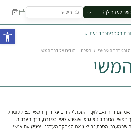
שר לעזור לך?
ור לקבוצה
פתח 
נות הספרים
כתבי־עת
סיור
קורס
ה והמרחב האיראני
הסכת – יהודים על דרך המשי
ר
המשי
רייה
ור בצריף
 עם ד"ר זאב לוין. ההסכת 'יהודים על דרך המשי' מציג סוגיות
ך המשי', המרחב גיאוגרפי שנפרש מסין במזרח, דרך הערבות
ם שבמערב. הסכת זה יציג את המחקר העדכני ויפגיש עם אנשי