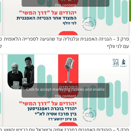
this content
פרק 3 – הגניזה האפגנית וגלגוליה עד שהגיעה לספרייה הלאומית
עם לני וולף
ל
Click to accept marketing cookies and enable
this content
פרק 5 – היהודים האפגנים במרכז אסיה ובישראל עם בן־ציון יהושע