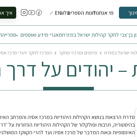
מי אנחנו?
חנות הספרים
בלוג
EN
איך אפ
ינוך
להזמין סי
ן בן־צבי לחקר קהילות ישראל במזרח
מאגרי מידע ואוספים
ספרייה
ח
להירשם ל
להירשם ל
לות ישראל במזרח
מיזמים ומרכזי מחקר
המרכז לחקר יהודי מרכז אסי
לקנות ספ
– יהודים על דרך 
לבקר בספ
לתאם ביק
סדרת הרצאות בנושא הקהילות היהודיות במרכז אסיה והמרחב האיראני
בהיסטוריה, תרבות ופולקלור של הקהילות היהודיות הפזורות על 'דר
האינסופיות ונאות המדבר של מרכז אסיה ועד להרי הקווקז המושלגי