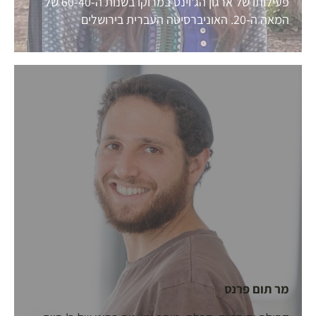
פעילותו של ארגון הג'וינט במרוקו בשנות ה-60-40 של
המאה ה-20. האוניברסיטה העברית בירושלים
מר תום פרנס