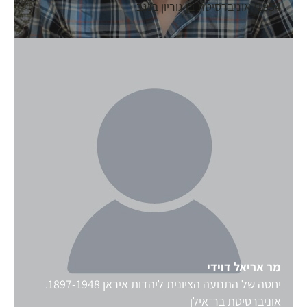
1954) אוניברסיטת בן גוריון בנגב
מר אריאל
דוידי
יחסה של התנועה הציונית ליהדות איראן 1897-1948.
אוניברסיטת בר־אילן