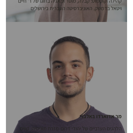
קהילה וקוסמוס: קבלה, מוסר ומאגיה בחוגו של ר' חיים
ויטאל בדמשק. האוניברסיטה העברית בירושלים
מר אדוארדו באלבו
הלהגים הערביים של יהודי דרום-מזרח תוניסיה: קווים