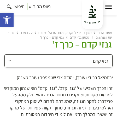
ניווט מהיר
חיפוש
פתח 
עמוד הבית
מכון בן־צבי לחקר קהילות ישראל במזרח
על המכון
כתבי
עת ושנתונים
שנתון גנזי קדם
גנזי קדם – כרך ז'
גנזי קדם – כרך ז'
ירחמיאל ברודי (עורך), יהודה צבי שטמפפר (עורך משנה)
זהו הכרך השביעי של 'גנזי קדם'. "גנזי קדם" הוא שנתון המוקדש
לפרסום מקורות ומחקרים בתחום הגניזה והוא חלק ממפעלי
פרידברג לחקר הגניזה, שמטרתם לתרום לעיסוק המחקרי
העולמי בענייני גניזה וגניזות, מתוך תקווה שפירותיו של מחקר
זה יעשירו במהלך הזמן את לימודי היהדות המסורתיים