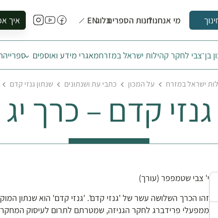
מי אנחנו?
חנות הספרים
בלוג
EN
איך אפ
ינוך
להזמין סי
ן בן־צבי לחקר קהילות ישראל במזרח
מאגרי מידע ואוספים
ספרייה
ח
להירשם ל
להירשם ל
לות ישראל במזרח
על המכון
כתבי עת ושנתונים
שנתון גנזי קדם
לקנות ספ
גנזי קדם – כרך יג
לבקר בספ
לתאם ביק
י' צבי שטמפפר (עורך)
זהו הכרך השלושה עשר של 'גנזי קדם'. 'גנזי קדם' הוא שנתון המו
ממפעלי פרידברג לחקר הגניזה, שמטרתם לתרום לעיסוק המחקרי העול