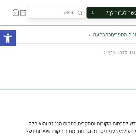
שר לעזור לך?
ור לקבוצה
פתח 
נות הספרים
כתבי־עת
סיור
קורס
גנזי קדם – כרך יג
ר
רייה
ור בצריף
קדש לפרסום מקורות ומחקרים בתחום הגניזה והוא חלק
מי בענייני גניזה וגניזות, מתוך תקווה שפירותיו של