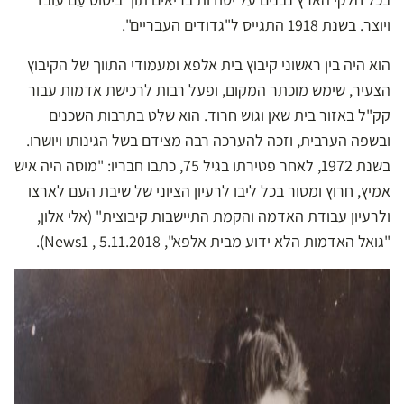
ויוצר. בשנת 1918 התגייס ל"גדודים העבריים".
הוא היה בין ראשוני קיבוץ בית אלפא ומעמודי התווך של הקיבוץ
הצעיר, שימש מוכתר המקום, ופעל רבות לרכישת אדמות עבור
קק"ל באזור בית שאן וגוש חרוד. הוא שלט בתרבות השכנים
ובשפה הערבית, וזכה להערכה רבה מצידם בשל הגינותו ויושרו.
בשנת 1972, לאחר פטירתו בגיל 75, כתבו חבריו: "מוסה היה איש
אמיץ, חרוץ ומסור בכל ליבו לרעיון הציוני של שיבת העם לארצו
ולרעיון עבודת האדמה והקמת התיישבות קיבוצית" (אלי אלון,
"גואל האדמות הלא ידוע מבית אלפא", News1 , 5.11.2018).