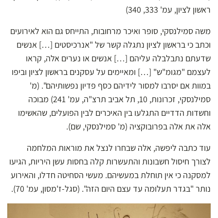
ראשון לציון, עמ' 333, 340)
משה סמילנסקי, סופר ואיכר מרחובות, התייחס גם הוא לאירועים
וכתב כי בראשון לציון נתגלה קשר של "אנרכיסטים […] אנשים
שדעתם נתבלבלה עליהם […] אנשים או נערים אלה, קראו
לעצמם "מגומ"ש" […] ומאיימים על עסקנים בראשון לציון וביפו
במוות אם יסרבו למסור לידיהם כסף פדיון נפשותיהם". (מ'
סמילנסקי, זכרונות, 10, תל אביב תרצ"ה, עמ' 241) מבוכה
וחשדות הדדיים התגלעו בין האיכרים לבין הפועלים, שהאשימו
אלה את אלה בפרובוקציה (מ' סמילנסקי, שם).
עוד כתבה ליפשה, אלה שבחרו לנצל את מוראות המלחמה
לצורך חיסול חשבונות והתעשרות קלה בחסות עשן היריות, הגיעו
למסקנה כי אין תוחלת במעשיהם. מעשי הסחיטה חדלו, והאירוע
נותר "בגדר תעלומה עד עצם היום הזה". (סגל-ז'מסון, עמ' 70).