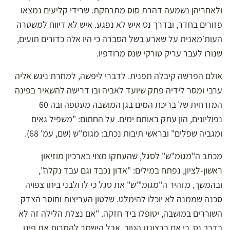
ולאחריהן נשמעה דהרת סוס מתרחקת. שרידי קליעים נמצאו
פזורים בחדר, ובדרך נס איש לא נפגע. איש לא דיווח למשטרה
העות׳מאנית על שארע בשל הסברה כי היו אלה כדורים תועים,
שנורו לעבר עריק טורקי שנס מרודפיו.
אולם הפרשה קיבלה תפנית. לדברי ליפשה, למחרת ניגש אליה
ערבי ומסר לידיה פתק שיועד לאביה ובו דרישה להשאיר בפינה
המזרחית של בריכת המים בגן המושבה מעטפה ובה 60
נפוליונים, הון עתק באותם ימים. על החתום: "משפיל גאים
ומגביה שפלים" ובראשי תיבות נכתב: מגומ"ש (שם, עמ' 68).
מכתב ה"מגומ"ש" לסגל, שהעתקו מצוי בארכיון מוזיאון
ראשון-לציון, נפתח במילים: "אדון נכבד וגם עבד נקלה",
ובהמשך, מזהיר ה"מגומ"'ש" את סגל כי לו ולבני ביתו צפויה
סכנה שממנה לא יוכלו להימלט. שלטון העריצות וחוסר הצדק
השוררים במושבה, יטופלו ביד חזקה. "אם נצלת הלילה זה לא
בדרך נס. כי אם ברצוננו הטוב, אבל הישמר להמרות את פינו.