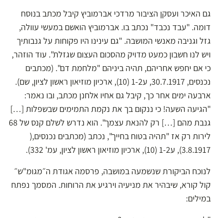
גם האיכר ועסקן הציבור מרדכי אברמוביץ קיבל מכתב בנוסח
דומה. "עבד נכבד" נכתב בו. אברמוביץ הואשם במעשי עוולה,
גזל וגניבה מאנשי המושבה. "גם עינינו היו פקוחות על גנבותיך
ויש לנו חשבון כמעט מדויק מהסכום העצום שגזלת". עוד הוזהר,
כי אם יחפש אחריהם, תהיה ביניהם "מלחמת דם". (מכתבים
נכנסים, 30.7.1917, ע1-2 (10), ארכיון מוזיאון ראשון לציון, שם).
ארבעה ימים אחר כך, קיבל גם אחיו אלחנן מכתב, ובו נאמר:
"הגיעה השעה! כי ננקום בך את נקמת התמימים שבשפלות […]
גנבת מהם […] רק להנאת עצמך". הוא נדרש לשלם קנס של 68
לירות רק אז "תהיה בטוח בחייך", נכתב (מכתבים נכנסים,(
3.8.1917), ע1-2 (10), ארכיון מוזיאון ראשון לציון, עמ' 332).
לנוכח הביקורת שנשמעה במושבה, פרסמה אגודת ה״מגומ"ש״
קול קורא, שיבהיר את מניעיה וירגיע את הרוחות. המסמך נפתח
במילים: