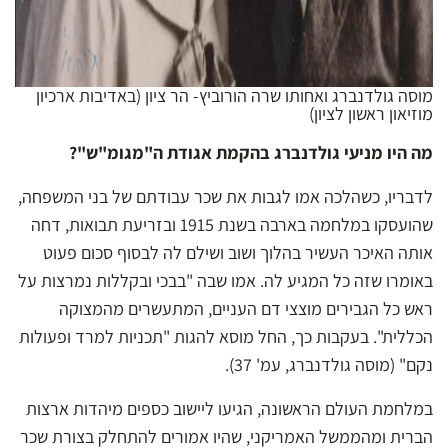
מוסה גולדנברג ואחותו שרה הורוביץ- הר ציון (באדיבות ארכיון
מוזיאון ראשון לציון)
מה היו מניעי גולדנברג בהקמת אגודת ה"מגומ"ש"?
לדבריו, כשהלכה אמו לגבות את שכר עבודתם של בני המשפחה,
שהועסקו במלחמה בארבה בשנת 1915 ובזריעת תבואות, דחה
אותה האיכר העשיר בהלוך ושוב ושילם לה לבסוף סכום פעוט
באומרו שזה כל המגיע לה. אמו שבה "בבכי ובקללות נמרצות על
ראש כל הגבירים מוצצי דם העניים, המתעשרים מהמצוקה
הכללית". בעקבות כך, החל מוסא להגות "תכניות למרד ופעולות
נקם" (מוסה גולדנברג, עמ' 37).
במלחמת העולם הראשונה, הגיעו ליישוב כספים מיהדות ארצות
הברית ומהממשל האמריקני, שהיו אמורים להתחלק בצורת שכר