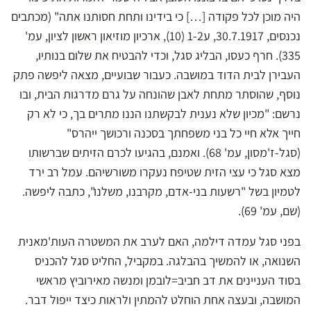
היה מוכן לכל פקודה […] כי בידינו ותחת חסותנו אתה" (מכתבים
נכנסים, 30.7.1917, ע1-2 (10), ארכיון מוזיאון ראשון לציון, עמ'
335). חרף כעסו, הבליג סגל, וכדי להבטיח את שלום בנותיו,
העבירן לבית הדוד במושבה. כעבור שבועיים, מצאה ליפשה פתק
נוסף, שהוסתר מתחת לאבן שהונחה על גרם מדרגות הבית, ובו
נרשם: "מכיון שלא נענית לבקשתנו הננו מתרים בך, כי לא רק
חייך אלא חיי כל בני משפחתך בסכנה ורכושך ייהרס"
(סגל-ז'מסון, עמ' 68). ואמנם, בהגיעו לכרם הזיתים שברשותו
מצא סגל כי עצי הזית שטיפח נעקרו משורשיהם. עמל רב ירד
לטמיון בשל "רשעות בני-אדם, מקרבנו, משלנו", כתבה ליפשה.
(שם, עמ' 69).
בפני סגל עמדה דילמה, האם לערב את המשטרה העות'מאנית
השנואה, או להמשיך בהבלגה. במקביל, החליט סגל להכניס
בסוד העניינים את דב חביב=לובמן ומנשה מאירוביץ מראשי
המושבה, ובעצה אחת הוחלט להמתין ולראות כיצד ייפול דבר.