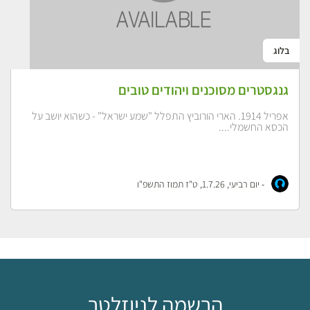
בלוג
גנגסטרים מסוכנים ויהודים טובים
אפריל 1914. הארי הורוביץ התפלל "שמע ישראל" - כשהוא יושב על
הכסא החשמלי....
-
יום רביעי, 1.7.26, ט"ז תמוז התשפ"ו
הרשמה לניוזלטר