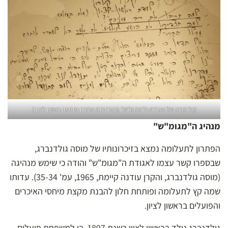
קול קורא של אגודת ה"מגומ"ש" (באדיבות ארכיון מוזיאון ראשון לציון)
מנהיג ה"מגומ"ש"
הפתרון לתעלומה נמצא בזיכרונותיו של מוסה גולדנברג,
שבספרו קשר עצמו לאגודת ה"מגומ"ש" והודה כי שימש מנהיגה
(מוסה גולדנברג, והקרן עודנה קיימת, 1965, עמ' 35-34). עדותו
שמה קץ לתעלומה ופותחת חלון להבנת מקצת מיחסי האיכרים
והפועלים בראשון לציון.
גולדנברג נולד בראשון לציון בשנת 1897, בן למשפחת פועלים,