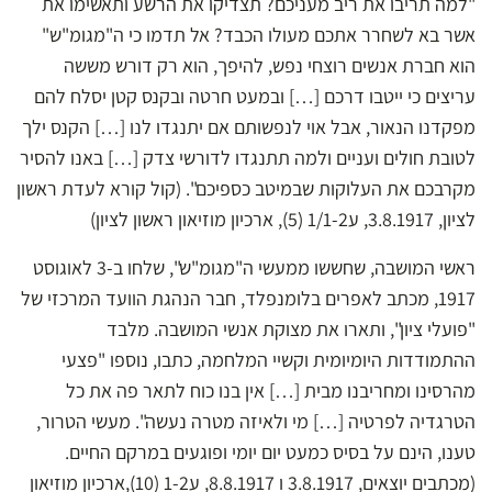
"למה תריבו את ריב מעניכם? תצדיקו את הרשע ותאשימו את
אשר בא לשחרר אתכם מעולו הכבד? אל תדמו כי ה"מגומ"ש"
הוא חברת אנשים רוצחי נפש, להיפך, הוא רק דורש מששה
עריצים כי ייטבו דרכם […] ובמעט חרטה ובקנס קטן יסלח להם
מפקדנו הנאור, אבל אוי לנפשותם אם יתנגדו לנו […] הקנס ילך
לטובת חולים ועניים ולמה תתנגדו לדורשי צדק […] באנו להסיר
מקרבכם את העלוקות שבמיטב כספיכם". (קול קורא לעדת ראשון
לציון, 3.8.1917, ע1/1-2 (5), ארכיון מוזיאון ראשון לציון)
ראשי המושבה, שחששו ממעשי ה"מגומ"ש", שלחו ב-3 לאוגוסט
1917, מכתב לאפרים בלומנפלד, חבר הנהגת הוועד המרכזי של
"פועלי ציון", ותארו את מצוקת אנשי המושבה. מלבד
ההתמודדות היומיומית וקשיי המלחמה, כתבו, נוספו "פצעי
מהרסינו ומחריבנו מבית […] אין בנו כוח לתאר פה את כל
הטרגדיה לפרטיה […] מי ולאיזה מטרה נעשה". מעשי הטרור,
טענו, הינם על בסיס כמעט יום יומי ופוגעים במרקם החיים.
(מכתבים יוצאים, 3.8.1917 ו 8.8.1917, ע1-2 (10),ארכיון מוזיאון