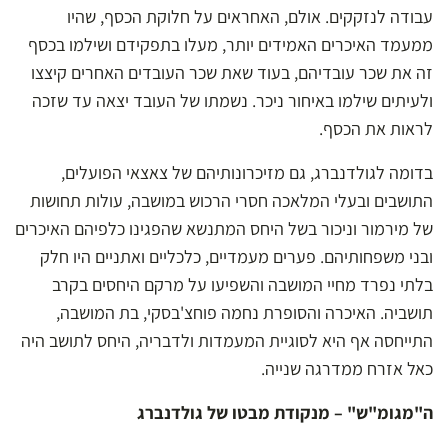
עבודה לנזקקים. אולם, האחראים על חלוקת הכסף, שהיו
ממעמד האיכרים האמידים יותר, מעלו בתפקידם ושילמו בכסף
זה את שכר עובדיהם, בעוד שאת שכר העובדים האחרים קיצצו
ולעיתים שילמו באיחור ניכר. נשמתו של העובד יצאה עד שזכה
לראות את הכסף.
בדומה לגולדנברג, גם מזיכרונותיהם של צאצאי הפועלים,
התושבים ובעלי המלאכה חסרי הרכוש במושבה, עולות תחושות
של מירמור וניכור בשל היחס המתנשא שהפגינו כלפיהם האיכרים
ובני משפחותיהם. פערים מעמדיים, כלכליים ואתניים היו חלק
בלתי נפרד מחיי המושבה והשפיעו על מרקם היחסים בקרב
תושביה. האיכרה והסופרת נחמה פוחצ'בסקי, בת המושבה,
התייחסה אף היא לסוגיית המעמדות ולדבריה, היחס לתושב היה
כאל אזרח ממדרגה שנייה.
ה"מגומ"ש" – מנקודת מבטו של גולדנברג