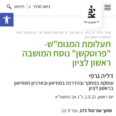
ניווט מהיר
חיפוש
פתח 
עמוד הבית
בלוג
עת־מול
תעלומת המגומ”ש- “פרוטקשן” נוסח
המושבה ראשון לציון
תעלומת המגומ"ש-
"פרוטקשן" נוסח המושבה
ראשון לציון
דליה גרפי
עוסקת במחקר ובהדרכה במוזיאון ובארכיון המוזיאון
בראשון לציון
יום ראשון, 1.8.21, כ"ג אב התשפ"א
מתוך עת־מול 273
, עמ' 12-9.