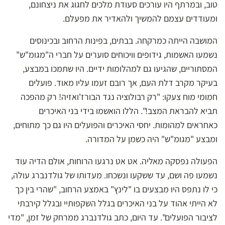
טוב, ובמרתף היו עורכים סעודת מלכים לחגוג את ניצחונם,
ומעודדים עצמם להמשיך ולהאדיר את מפעלם.
המושבה הייתה כמרקחה. בבתים, בפינות הרחוב ובכינוסים
נשמעו האשמות, גידופים וויכוחים סוערים על חברי ה"מגומ"ש"
המסתוריים, שהגיעו גם למהלומות ידיים. היו שתמכו במבצע,
בעיקר מקרב דלת העם, אך רובם זעמו עליו מאוד. פועלים
חמומי מוח צעקו: "רק רבולוציה נגד הבורז'ואזיה! רק מהפכה
תביא להבראת המצב!". הללו הואשמו בידי בני האיכרים
כאחראים למהומות. יחסי האיכרים והפועלים היו גם כך מתוחים,
ומבצע "מגומ"ש" היה כשמן על המדורה.
הפעולה נפסקה מאליה. אט אט נרגעו הרוחות, אולם הדיה עוד
נשמעו פה ושם, עד ששקעו ונשכחו. מעדותו של גולדנברג עולה,
כי לו נתפס היו מבצעים בו "לינץ" באמצע הרחוב, "שהרי בין כך
לא הייתי אהוד על בני האיכרים בגלל השקפותיי ובגלל קירבתי
לציבור הפועלים". עד היום, כתב גולדנברג ממרחק של זמן, "מדי