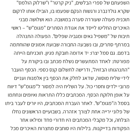
השפעתם של ספרי הבלשים, "ניק קרטר" ו"שרלוק הולמס"
שקרא גולדנברג ורגשות הנקם שפעמו בו, הובילו אותו לרקום
תוכנית פעולה שעוררה סערה במושבה. הוא ושלושה מבני
האיכרים החליטו לייסד את אגודת הסתרים "מגומ"ש" – ראשי
תיבות של "משפיל גאים ומגביה שפלים". הפעולה התנהלה
במרתף סתרים, ובו נשבעה החבורה שבועת אמונים שהוחתמה
בדמם. גם סמל יצרו: יד אדומה חובקת פגיון. תוכניתם הייתה
מפורטת: לאחד המתעשרים נשלח מכתב ובו ביקורת על
"התנהגותו הבזויה", ודרישה לתשלום קנס כספי. הכסף הועבר
לידי שליח מוסווה, שדאג לחלק את הכסף בין אלמנות ועניים
מרובי ילדים וחסרי כול. על השליח היה למסור ל"מגומ"ש" דיווח
על אופן חלוקת הכסף. המכתבים כללו התראות ואיומים ונחתמו
בסמל ה"מגומ"ש". לאחר העברת המכתבים, היו יורים לעבר ביתו
של פלוני ירייה אחת לצורך אזהרה. בשבועיים הראשונים נחלו
הצלחה, וכל מקבלי המכתבים היו חדורי פחד ומילאו אחר
הפקודות בדייקנות. בלילות היו סוחבים מחצרות האיכרים מכל