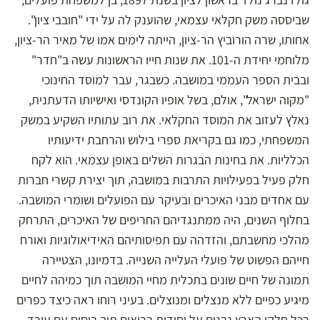
שביססה משק חקלאי עצמאי, שהוענק לה על ידי "חובבי ציון".
אחותו, שרה הורוביץ הר-ציון, הייתה לימים אמו של מאיר הר-ציון,
מלוחמי יחידת ה-101. את שנות חייו הראשונות עשה ב"חדר"
ובבית הספר העממי במושבה. כשבגר, עבר למוסד החינוכי
"מקוה ישראל", אולם, בשל אופיו הקונדסי ואישיותו הדעתנית,
נאלץ לעזוב את המוסד החקלאי. את רוב עתותיו השקיע במשק
המשפחתי, כמו גם בקריאת ספרי בילוש והרחבת ידיעותיו
הכלליות. את בחינות הבגרות השלים באופן עצמאי. הוא לקח
חלק פעיל בפעילויות התרבות במושבה, תוך יצירת קשרי חברות
עם אחדים מבני האיכרים ובעיקר עם הפועלים ושומרי המושבה.
בחלוף השנים, היה ממתנגדיהם החריפים של האיכרים, התרחק
מהלכי מחשבתם, והזדהה עם תפיסותיהם האידיאולוגיות ואורח
חייהם הפשוט של פועלי העלייה השנייה. בדמיונו, הצטיירה
תמונה של חיים שונים בתכלית מחיי המושבה תוך כמיהה לחיים
מיגיע כפיים ללא מנצלים ומנוצלים. בעיני רוחו ראה כיצד כפרים
בכל חלקי הארץ נבנים על יסודות בריאים תוך ביסוס עַם עובד