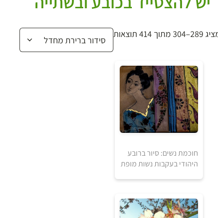
יש להצטייד בכובע ובשתייה
 289–304 מתוך 414 תוצאות
חוכמת נשים: סיור ברובע
היהודי בעקבות נשות מופת
80
₪
למידע ולרכישה