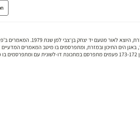
כתב עת דו־לשוני שפיט ורב־תחומי לחקר קהילות ישראל במזרח, היוצא לאור מטעם יד יצחק בן־צבי
, באגן הים התיכון ובמזרח, ומתפרסמים בו מיטב המאמרים המדעיים
בתחומים אלו, בכתיבה בהירה ובליווי איורים רבים. החל מגיליון 173-172 פעמים מתפרסם במתכונת דו-לשונית עם ומתפר