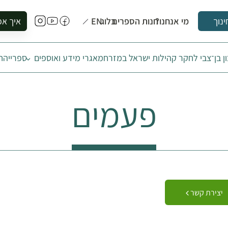
מי אנחנו?
חנות הספרים
בלוג
EN
איך אפ
ינוך
להזמין סי
ן בן־צבי לחקר קהילות ישראל במזרח
מאגרי מידע ואוספים
ספרייה
ח
להירשם ל
להירשם ל
לקנות ספ
פעמים
לבקר בספ
לתאם ביק
יצירת קשר