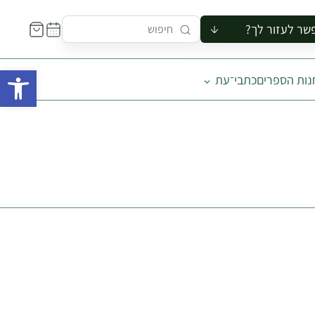
שר לעזור לך?
ור לקבוצה
פתח 
נות הספרים
כתבי־עת
סיור
קורס
ר
רייה
ור בצריף