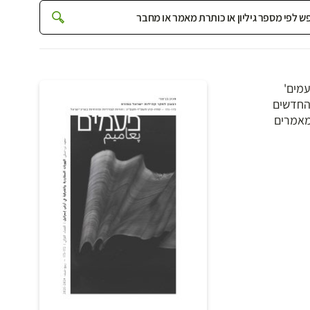
 למן שנת 1979. המאמרים ב'פעמים'
 החדשים
סמים בו מאמרים