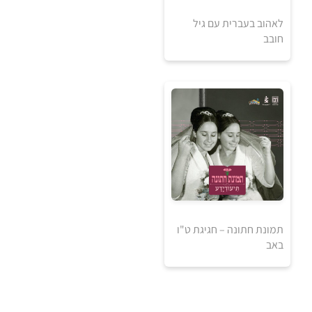
לאהוב בעברית עם גיל
למידע ולרכישה
חובב
5
5
₪
₪
למידע ולרכישה
אזל מהמלאי
תמונת חתונה – חגיגת ט"ו
באב