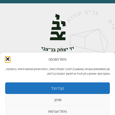
ניהול הסכמה
אבן גבירול 14, רחביה, ירושלים
טלפון:
02-5398888
אנו משתמשים בעוגיות (Cookies) לצורך הפעלת האתר, ניתוח ושיווק מותאם אישית. בהסכמה,
נאסוף נתוני שימוש; ניתן לנהל או למשוך הסכמה בכל עת.
קבל הכל
סירוב
כל הזכויות שמורות ליד יצחק בן־צבי ירושלים ©
פיתוח אתרים
ניהול העדפות