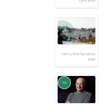
מופע מוסבר
0
₪
למידע ולרכישה
הרוחות של שייח' ג'ראח –
מופע
אזל
20
₪