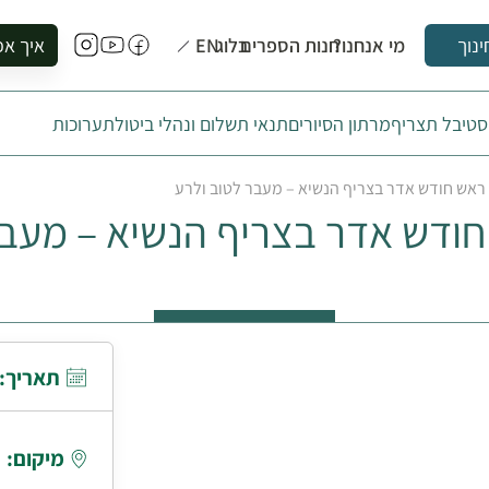
מי אנחנו?
חנות הספרים
בלוג
EN
איך אפ
ינוך
להזמין סי
טיבל תצריף
מרתון הסיורים
תנאי תשלום ונהלי ביטול
תערוכות
להירשם ל
להירשם ל
ראש חודש אדר בצריף הנשיא – מעבר לטוב ולרע
לקנות ספ
חודש אדר בצריף הנשיא – מעבר
לבקר בספ
לתאם ביק
תאריך:
מיקום: