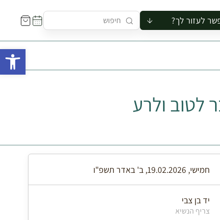
שר לעזור לך?
ור לקבוצה
פתח 
סיור
קורס
ר
 לטוב ולרע
רייה
ור בצריף
חמישי, 19.02.2026, ב' באדר תשפ"ו
יד בן צבי
צריף הנשיא