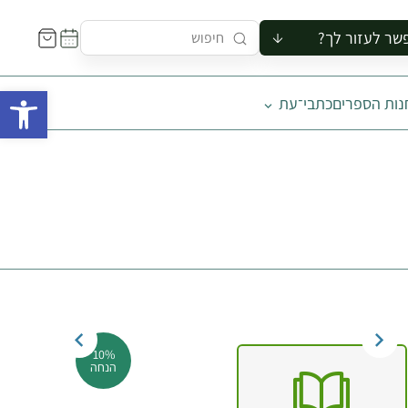
שר לעזור לך?
ור לקבוצה
פתח 
נות הספרים
כתבי־עת
סיור
קורס
ר
רייה
ור בצריף
10%
הנחה