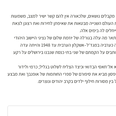
 מקבלים נושאים, שלכאורה אין להם קשר ישיר למצב, משמעות
A במצרים הכינו במלחמת העולם השנייה מבטאות את שאיפתן לחירות ואת רצונן לצאת
חלים לה בימים אלה.
ר מה עלה בגורלה של יוזמת שלום של נציגי היישוב היהודי
בעמק יזרעאל ב־.1948 ששון וסובול מספרים על יהודייה שחיה כערביה במגד‘ל–אשקלון הערבית עד 1948 והייתה עדה
כותבים על הקמתם של שני בתי כנסת שנבנו בירושלים על רקע
אל־חאסי הבדואי וכיצד הצליח לשלוט בגליל; כרמי ולידור
סון מביא את סיפורם של ספרי החותמות של אופנבך ואת מבצע
 מסורות חילוף ילדים בקרב יהודים ונוצרים.