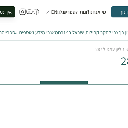
מי אנחנו?
חנות הספרים
בלוג
EN
איך אפ
ינוך
להזמין סי
ן בן־צבי לחקר קהילות ישראל במזרח
מאגרי מידע ואוספים
ספרייה
ח
להירשם ל
להירשם ל
גיליון עתמול 287
לקנות ספ
לבקר בספ
לתאם ביק