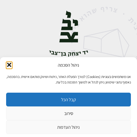
ניהול הסכמה
אבן גבירול 14, רחביה, ירושלים
טלפון:
02-5398888
אנו משתמשים בעוגיות (Cookies) לצורך הפעלת האתר, ניתוח ושיווק מותאם אישית. בהסכמה,
נאסוף נתוני שימוש; ניתן לנהל או למשוך הסכמה בכל עת.
קבל הכל
סירוב
כל הזכויות שמורות ליד יצחק בן־צבי ירושלים ©
פיתוח אתרים
ניהול העדפות