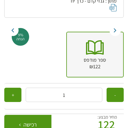
מתוך: גנזי קדם - כרך יח
9%
הנחה
ספר מודפס
₪122
כמות
מחיר מבצע:
122
רכישה