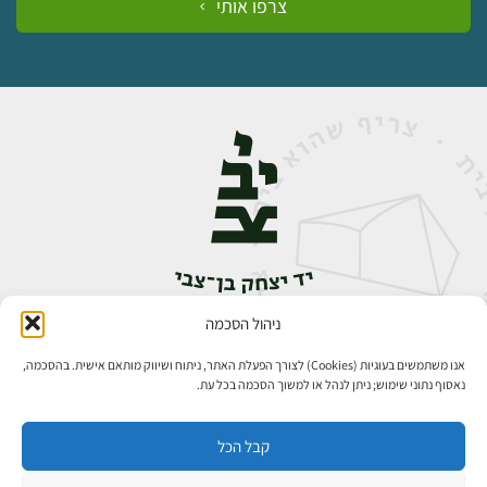
צרפו אותי
ניהול הסכמה
אבן גבירול 14, רחביה, ירושלים
טלפון:
02-5398888
אנו משתמשים בעוגיות (Cookies) לצורך הפעלת האתר, ניתוח ושיווק מותאם אישית. בהסכמה,
נאסוף נתוני שימוש; ניתן לנהל או למשוך הסכמה בכל עת.
קבל הכל