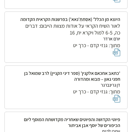
היוצא מן הכלל' (אִסְתִתְ'נאא') בפרשנות הקראית הקדומה
לאור השיח הקראי על אודות מצוות הייבום: דברים
כה, 6-5 למול ויקרא יח, 16
יורם ארדר
מתוך: גנזי קדם - כרך יט
'כתאב אחכאם אלקנין' (ספר דיני הקניין) לרב שמואל בן
חפני גאון – מבוא ומהדורה
דן גרינברגר
מתוך: גנזי קדם - כרך יט
פיוטי הקדושה והפיוטים שאחריה מקדושתת המוסף ליום
הכיפורים של יוסף אבן אביתור
עמרי לבנת