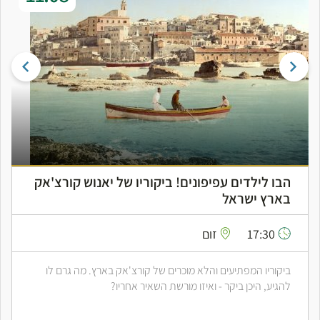
הבו לילדים עפיפונים! ביקוריו של יאנוש קורצ'אק
בארץ ישראל
17:30
זום
ביקוריו המפתיעים והלא מוכרים של קורצ'אק בארץ. מה גרם לו
להגיע, היכן ביקר - ואיזו מורשת השאיר אחריו?