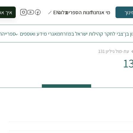
מי אנחנו?
חנות הספרים
בלוג
EN
איך אפ
ינוך
להזמין סי
ן בן־צבי לחקר קהילות ישראל במזרח
מאגרי מידע ואוספים
ספרייה
ח
להירשם ל
להירשם ל
עת-מול גיליון 131
לקנות ספ
לבקר בספ
לתאם ביק