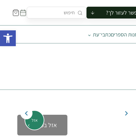
שר לעזור לך?
ור לקבוצה
פתח 
נות הספרים
כתבי־עת
סיור
קורס
ר
רייה
ור בצריף
אזל
אזל במלאי