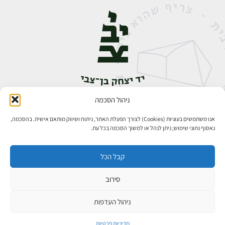
ניהול הסכמה
אבן גבירול 14, רחביה, ירושלים
טלפון:
02-5398888
אנו משתמשים בעוגיות (Cookies) לצורך הפעלת האתר, ניתוח ושיווק מותאם אישית. בהסכמה,
נאסוף נתוני שימוש; ניתן לנהל או למשוך הסכמה בכל עת.
קבל הכל
סירוב
כל הזכויות שמורות ליד יצחק בן־צבי ירושלים ©
פיתוח אתרים
ניהול העדפות
מדיניות פרטיות