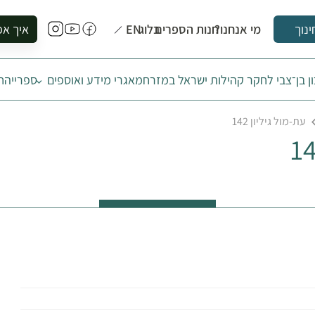
מי אנחנו?
חנות הספרים
בלוג
EN
איך אפ
ינוך
להזמין סי
ן בן־צבי לחקר קהילות ישראל במזרח
מאגרי מידע ואוספים
ספרייה
ח
להירשם ל
להירשם ל
עת-מול גיליון 142
לקנות ספ
לבקר בספ
לתאם ביק