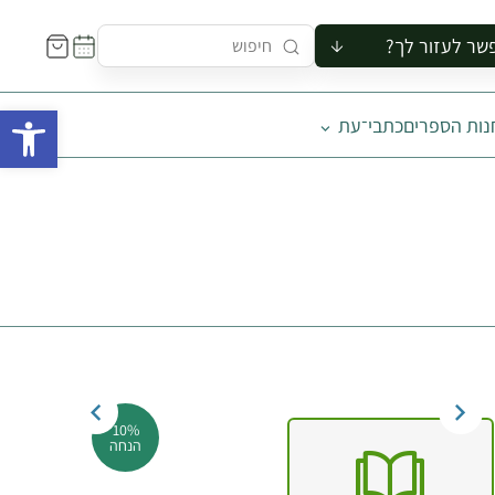
שר לעזור לך?
ור לקבוצה
פתח 
נות הספרים
כתבי־עת
סיור
קורס
ר
רייה
ור בצריף
10%
הנחה