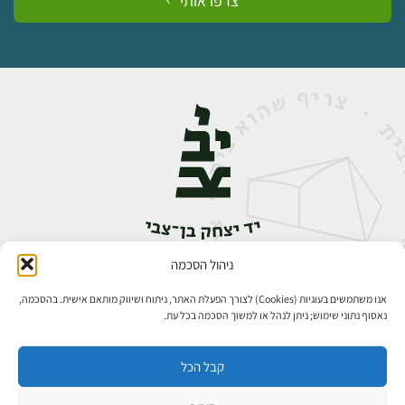
צרפו אותי
ניהול הסכמה
אבן גבירול 14, רחביה, ירושלים
טלפון:
02-5398888
אנו משתמשים בעוגיות (Cookies) לצורך הפעלת האתר, ניתוח ושיווק מותאם אישית. בהסכמה,
נאסוף נתוני שימוש; ניתן לנהל או למשוך הסכמה בכל עת.
קבל הכל