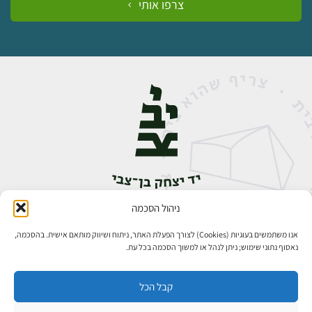
צרפו אותי
ניהול הסכמה
אבן גבירול 14, רחביה, ירושלים
טלפון:
02-5398888
אנו משתמשים בעוגיות (Cookies) לצורך הפעלת האתר, ניתוח ושיווק מותאם אישית. בהסכמה,
נאסוף נתוני שימוש; ניתן לנהל או למשוך הסכמה בכל עת.
קבל הכל