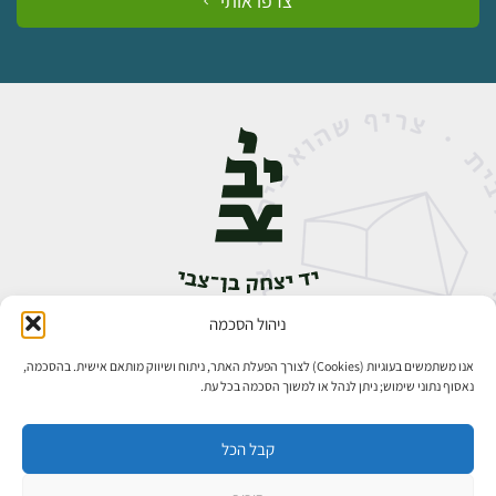
צרפו אותי
ניהול הסכמה
אבן גבירול 14, רחביה, ירושלים
טלפון:
02-5398888
אנו משתמשים בעוגיות (Cookies) לצורך הפעלת האתר, ניתוח ושיווק מותאם אישית. בהסכמה,
נאסוף נתוני שימוש; ניתן לנהל או למשוך הסכמה בכל עת.
קבל הכל