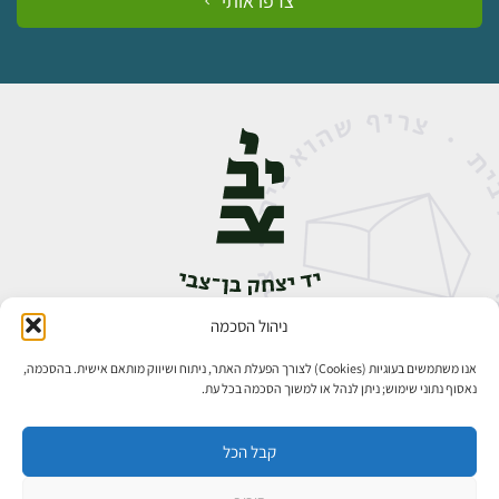
צרפו אותי
ניהול הסכמה
אבן גבירול 14, רחביה, ירושלים
טלפון:
02-5398888
אנו משתמשים בעוגיות (Cookies) לצורך הפעלת האתר, ניתוח ושיווק מותאם אישית. בהסכמה,
נאסוף נתוני שימוש; ניתן לנהל או למשוך הסכמה בכל עת.
קבל הכל