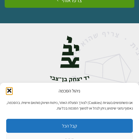
צרפו אותי
ניהול הסכמה
אבן גבירול 14, רחביה, ירושלים
טלפון:
02-5398888
אנו משתמשים בעוגיות (Cookies) לצורך הפעלת האתר, ניתוח ושיווק מותאם אישית. בהסכמה,
נאסוף נתוני שימוש; ניתן לנהל או למשוך הסכמה בכל עת.
קבל הכל