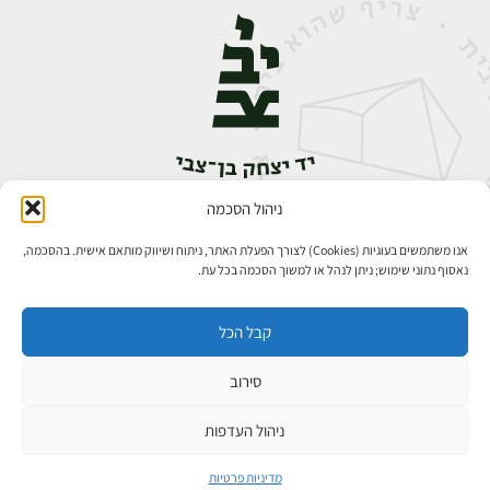
ניהול הסכמה
אבן גבירול 14, רחביה, ירושלים
טלפון:
02-5398888
אנו משתמשים בעוגיות (Cookies) לצורך הפעלת האתר, ניתוח ושיווק מותאם אישית. בהסכמה,
נאסוף נתוני שימוש; ניתן לנהל או למשוך הסכמה בכל עת.
קבל הכל
סירוב
כל הזכויות שמורות ליד יצחק בן־צבי ירושלים ©
פיתוח אתרים
ניהול העדפות
מדיניות פרטיות