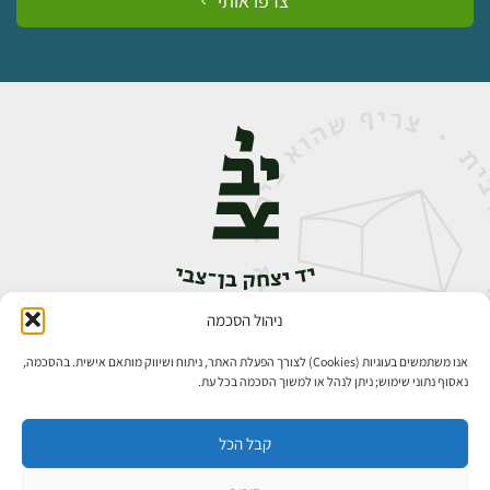
צרפו אותי
ניהול הסכמה
אבן גבירול 14, רחביה, ירושלים
טלפון:
02-5398888
אנו משתמשים בעוגיות (Cookies) לצורך הפעלת האתר, ניתוח ושיווק מותאם אישית. בהסכמה,
נאסוף נתוני שימוש; ניתן לנהל או למשוך הסכמה בכל עת.
קבל הכל