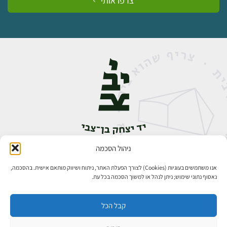
צרפו אותי
ניהול הסכמה
אבן גבירול 14, רחביה, ירושלים
טלפון:
02-5398888
אנו משתמשים בעוגיות (Cookies) לצורך הפעלת האתר, ניתוח ושיווק מותאם אישית. בהסכמה,
נאסוף נתוני שימוש; ניתן לנהל או למשוך הסכמה בכל עת.
קבל הכל